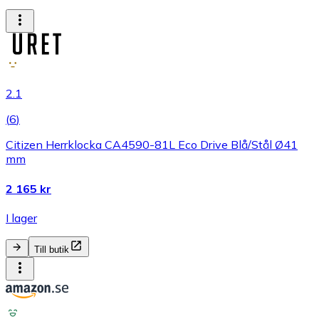
2.1
(
6
)
Citizen Herrklocka CA4590-81L Eco Drive Blå/Stål Ø41
mm
2 165 kr
I lager
Till butik