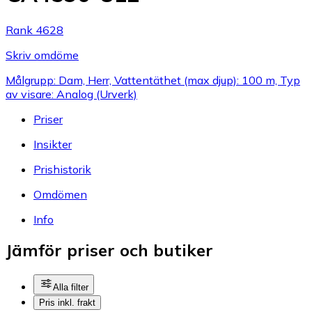
Rank 4628
Skriv omdöme
Målgrupp: Dam, Herr, Vattentäthet (max djup): 100 m, Typ
av visare: Analog (Urverk)
Priser
Insikter
Prishistorik
Omdömen
Info
Jämför priser och butiker
Alla filter
Pris inkl. frakt