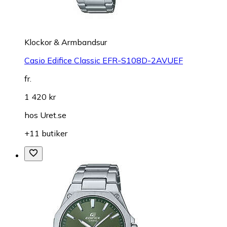
Klockor & Armbandsur
Casio Edifice Classic EFR-S108D-2AVUEF
fr.
1 420 kr
hos
Uret.se
+11 butiker