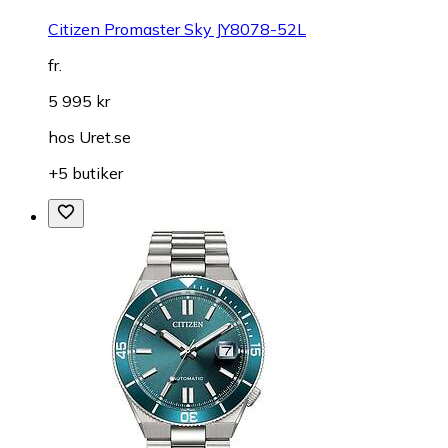
Citizen Promaster Sky JY8078-52L
fr.
5 995 kr
hos
Uret.se
+5 butiker