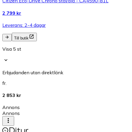
Citizen Eco-Drive Chrono stål/blå - CA4590-81L
2 799 kr
Leverans: 2-4 dagar
Till butik
Visa 5 st
Erbjudanden utan direktlänk
fr.
2 853 kr
Annons
Annons