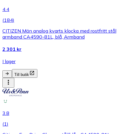
4.4
(
184
)
CITIZEN Män analog kvarts klocka med rostfritt stål
armband CA4590-81L, blå, Armband
2 301 kr
I lager
Till butik
3.8
(
1
)