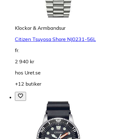
Klockor & Armbandsur
Citizen Tsuyosa Shore NJ0231-56L
fr.
2 940 kr
hos
Uret.se
+12 butiker