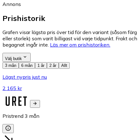
Annons
Prishistorik
Grafen visar lägsta pris över tid för den variant (såsom färg
eller storlek) som varit billigast vid varje tidpunkt. Frakt och
begagnat ingår inte.
Läs mer om prishistoriken.
Välj butik
3 mån
6 mån
1 år
2 år
Allt
Lägst nypris just nu
2 165 kr
Pristrend
3
mån