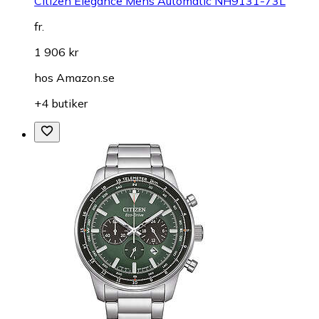
Citizen Elegance Mens Automatic NH9131-73L
fr.
1 906 kr
hos
Amazon.se
+4 butiker