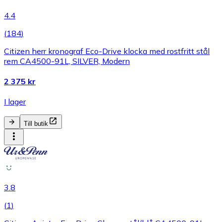
4.4
(
184
)
Citizen herr kronograf Eco-Drive klocka med rostfritt stål
rem CA4500-91L, SILVER, Modern
2 375 kr
I lager
Till butik
3.8
(
1
)