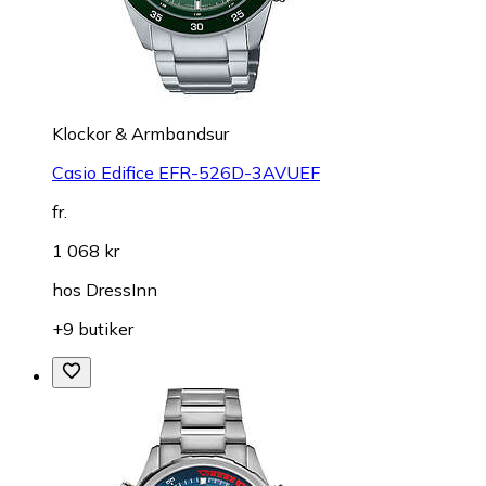
Klockor & Armbandsur
Casio Edifice EFR-526D-3AVUEF
fr.
1 068 kr
hos
DressInn
+9 butiker