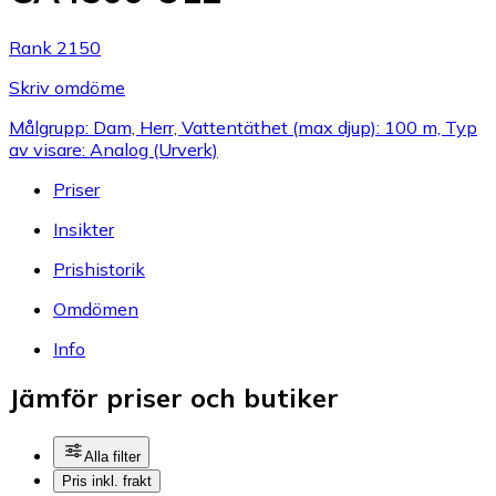
Rank 2150
Skriv omdöme
Målgrupp: Dam, Herr, Vattentäthet (max djup): 100 m, Typ
av visare: Analog (Urverk)
Priser
Insikter
Prishistorik
Omdömen
Info
Jämför priser och butiker
Alla filter
Pris inkl. frakt