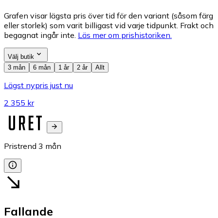
Grafen visar lägsta pris över tid för den variant (såsom färg
eller storlek) som varit billigast vid varje tidpunkt. Frakt och
begagnat ingår inte.
Läs mer om prishistoriken.
Välj butik
3 mån
6 mån
1 år
2 år
Allt
Lägst nypris just nu
2 355 kr
Pristrend
3
mån
Fallande