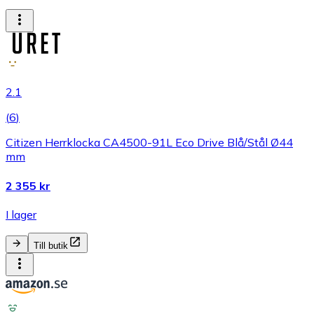
2.1
(
6
)
Citizen Herrklocka CA4500-91L Eco Drive Blå/Stål Ø44
mm
2 355 kr
I lager
Till butik