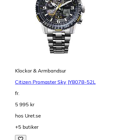
Klockor & Armbandsur
Citizen Promaster Sky JY8078-52L
fr.
5 995 kr
hos
Uret.se
+5 butiker