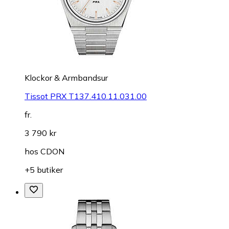
Klockor & Armbandsur
Tissot PRX T137.410.11.031.00
fr.
3 790 kr
hos
CDON
+5 butiker