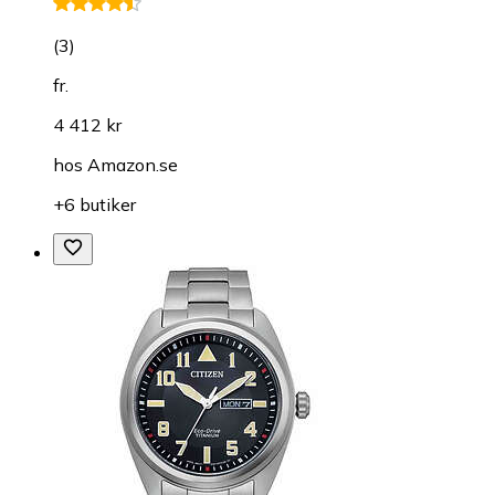
(
3
)
fr.
4 412 kr
hos
Amazon.se
+6 butiker