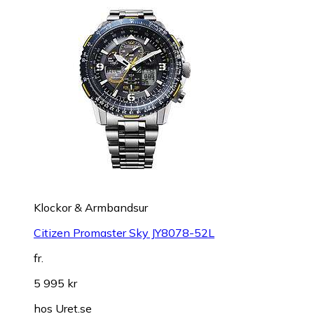
Klockor & Armbandsur
Citizen Promaster Sky JY8078-52L
fr.
5 995 kr
hos
Uret.se