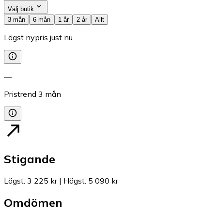
Välj butik
3 mån
6 mån
1 år
2 år
Allt
Lägst nypris just nu
—
Pristrend
3
mån
Stigande
Lägst
:
3 225 kr
|
Högst
:
5 090 kr
Omdömen