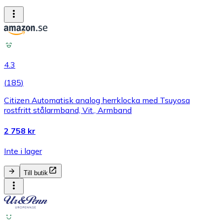
4.3
(
185
)
Citizen Automatisk analog herrklocka med Tsuyosa
rostfritt stålarmband, Vit., Armband
2 758 kr
Inte i lager
Till butik