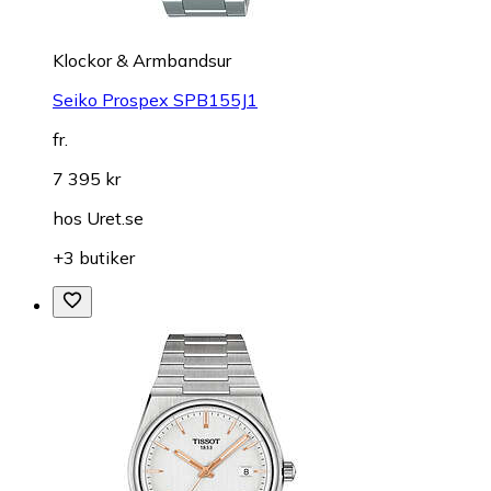
Klockor & Armbandsur
Seiko Prospex SPB155J1
fr.
7 395 kr
hos
Uret.se
+3 butiker