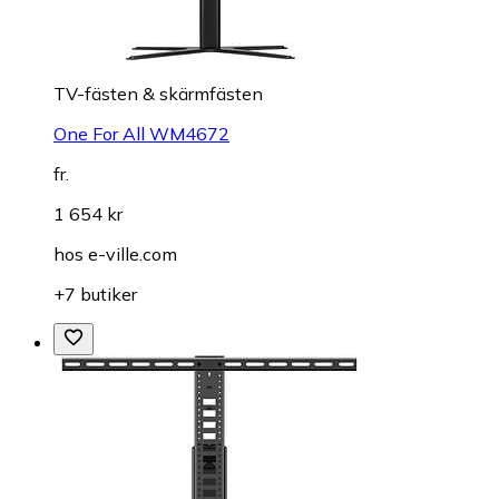
TV-fästen & skärmfästen
One For All WM4672
fr.
1 654 kr
hos
e-ville.com
+7 butiker