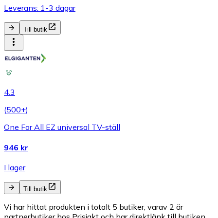
Leverans: 1-3 dagar
Till butik
4.3
(
500+
)
One For All EZ universal TV-ställ
946 kr
I lager
Till butik
Vi har hittat produkten i totalt 5 butiker, varav 2 är
partnerbutiker hos Prisjakt och har direktlänk till butiken.