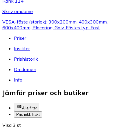
Rank 114
Skriv omdöme
VESA-fäste (storlek): 300x200mm, 400x300mm,
600x400mm, Placering: Golv, Fästes typ: Fast
Priser
Insikter
Prishistorik
Omdömen
Info
Jämför priser och butiker
Alla filter
Pris inkl. frakt
Visa 3 st