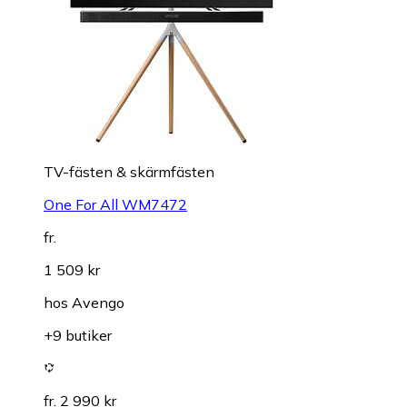
TV-fästen & skärmfästen
One For All WM7472
fr.
1 509 kr
hos
Avengo
+9 butiker
fr. 2 990 kr