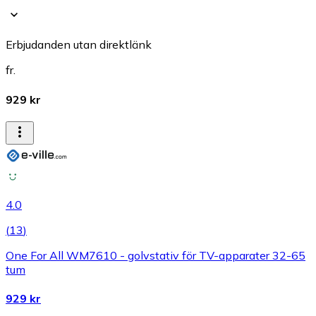
Erbjudanden utan direktlänk
fr.
929 kr
4.0
(
13
)
One For All WM7610 - golvstativ för TV-apparater 32-65
tum
929 kr