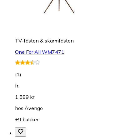
TV-fästen & skärmfästen
One For All WM7471
(
1
)
fr.
1 589 kr
hos
Avengo
+9 butiker