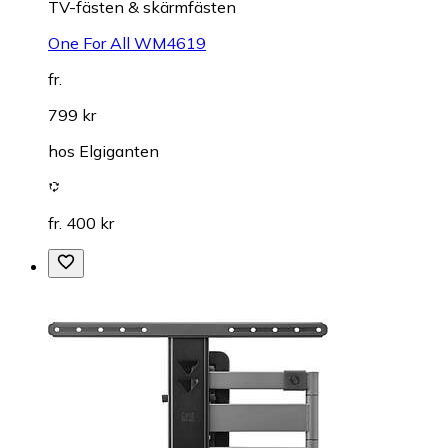
TV-fästen & skärmfästen
One For All WM4619
fr.
799 kr
hos
Elgiganten
fr. 400 kr