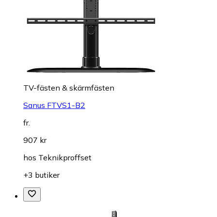
TV-fästen & skärmfästen
Sanus FTVS1-B2
fr.
907 kr
hos
Teknikproffset
+3 butiker