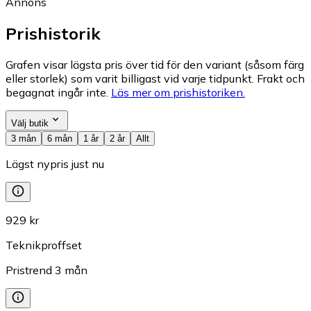
Annons
Prishistorik
Grafen visar lägsta pris över tid för den variant (såsom färg
eller storlek) som varit billigast vid varje tidpunkt. Frakt och
begagnat ingår inte.
Läs mer om prishistoriken.
Välj butik
3 mån
6 mån
1 år
2 år
Allt
Lägst nypris just nu
929 kr
Teknikproffset
Pristrend
3
mån