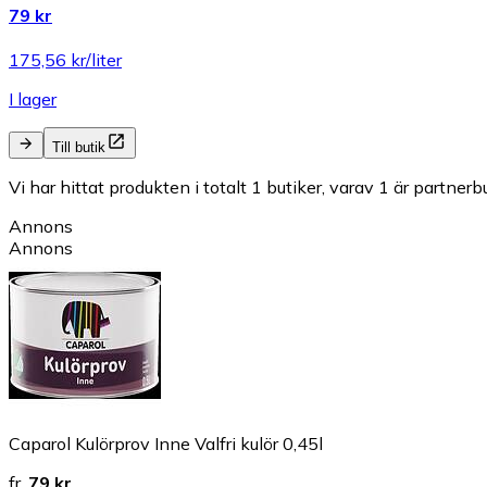
79 kr
175,56 kr/liter
I lager
Till butik
Vi har hittat produkten i totalt 1 butiker, varav 1 är partnerbu
Annons
Annons
Caparol Kulörprov Inne Valfri kulör 0,45l
fr.
79 kr