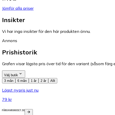
Jämför alla priser
Insikter
Vi har inga insikter för den här produkten ännu.
Annons
Prishistorik
Grafen visar lägsta pris över tid för den variant (såsom färg e
Välj butik
3 mån
6 mån
1 år
2 år
Allt
Lägst nypris just nu
79 kr