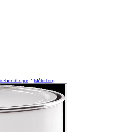
tbehandlingar
Målarfärg