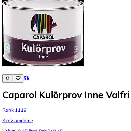
Caparol Kulörprov Inne Valfri
Rank 1119
Skriv omdöme
Volym: 0.45 liter, Pris/L: 0.45