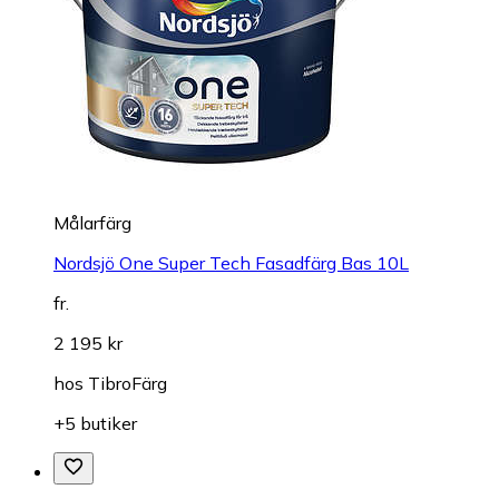
Målarfärg
Nordsjö One Super Tech Fasadfärg Bas 10L
fr.
2 195 kr
hos
TibroFärg
+5 butiker