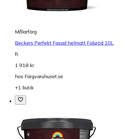
Målarfärg
Beckers Perfekt Fasad helmatt Faluröd 10L
fr.
1 918 kr
hos
Färgvaruhuset.se
+1 butik