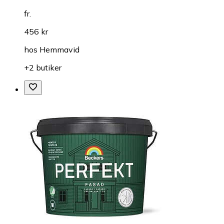
fr.
456 kr
hos
Hemmavid
+2 butiker