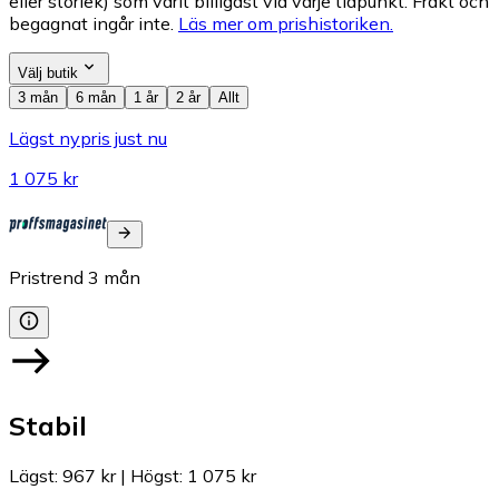
eller storlek) som varit billigast vid varje tidpunkt. Frakt och
begagnat ingår inte.
Läs mer om prishistoriken.
Välj butik
3 mån
6 mån
1 år
2 år
Allt
Lägst nypris just nu
1 075 kr
Pristrend
3
mån
Stabil
Lägst
:
967 kr
|
Högst
:
1 075 kr