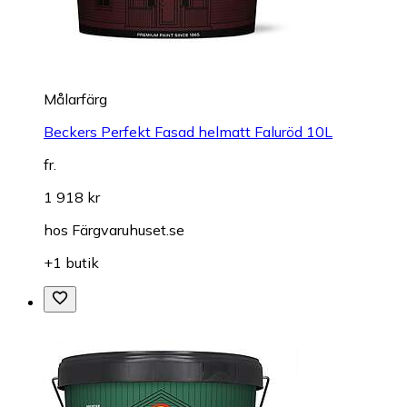
Målarfärg
Beckers Perfekt Fasad helmatt Faluröd 10L
fr.
1 918 kr
hos
Färgvaruhuset.se
+1 butik