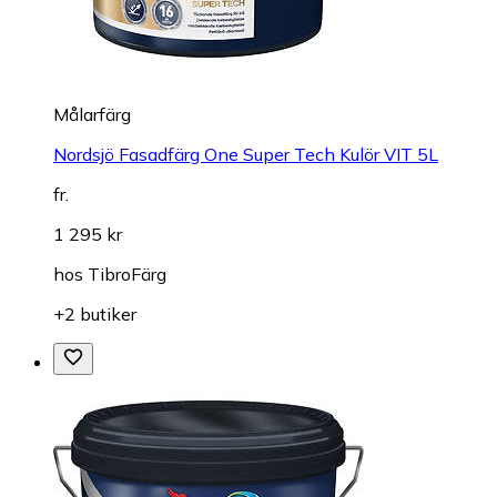
Målarfärg
Nordsjö Fasadfärg One Super Tech Kulör VIT 5L
fr.
1 295 kr
hos
TibroFärg
+2 butiker