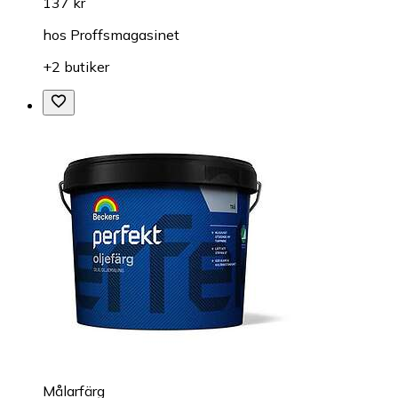
137 kr
hos
Proffsmagasinet
+2 butiker
Målarfärg