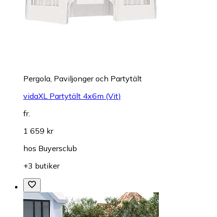
Pergola, Paviljonger och Partytält
vidaXL Partytält 4x6m (Vit)
fr.
1 659 kr
hos
Buyersclub
+3 butiker