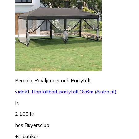
Pergola, Paviljonger och Partytält
vidaXL Hopfällbart partytält 3x6m (Antracit)
fr.
2 105 kr
hos
Buyersclub
+2 butiker