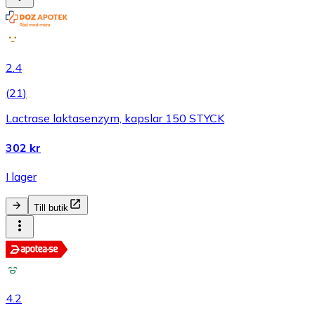
2.4
(
21
)
Lactrase laktasenzym, kapslar 150 STYCK
302 kr
I lager
Till butik
4.2