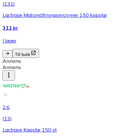
(
131
)
Lactrase Matsmältningsenzymer 150 kapslar
311 kr
I lager
Till butik
Annons
Annons
2.6
(
13
)
Lactrase Kapslar 150 st