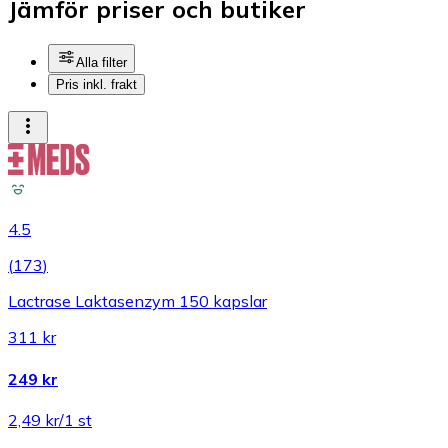
Jämför priser och butiker
Alla filter
Pris inkl. frakt
4.5
(
173
)
Lactrase Laktasenzym 150 kapslar
311 kr
249 kr
2,49 kr/1 st