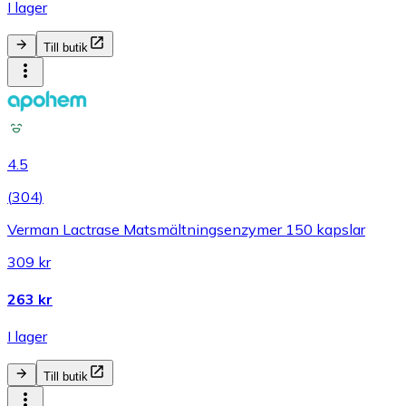
I lager
Till butik
4.5
(
304
)
Verman Lactrase Matsmältningsenzymer 150 kapslar
309 kr
263 kr
I lager
Till butik