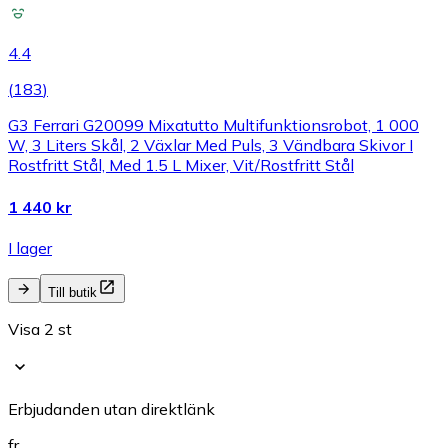
4.4
(
183
)
G3 Ferrari G20099 Mixatutto Multifunktionsrobot, 1 000
W, 3 Liters Skål, 2 Växlar Med Puls, 3 Vändbara Skivor I
Rostfritt Stål, Med 1.5 L Mixer, Vit/Rostfritt Stål
1 440 kr
I lager
Till butik
Visa 2 st
Erbjudanden utan direktlänk
fr.