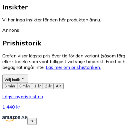
Insikter
Vi har inga insikter för den här produkten ännu.
Annons
Prishistorik
Grafen visar lägsta pris över tid för den variant (såsom färg
eller storlek) som varit billigast vid varje tidpunkt. Frakt och
begagnat ingår inte.
Läs mer om prishistoriken.
Välj butik
3 mån
6 mån
1 år
2 år
Allt
Lägst nypris just nu
1 440 kr