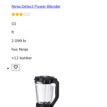
Ninja Detect Power Blender
(
1
)
fr.
2 099 kr
hos
Ninja
+12 butiker