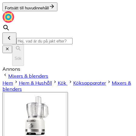
Fortsätt till huvudinnehåll
Sök
Annons
Mixers & blenders
Hem
Hem & Hushåll
Kök
Köksapparater
Mixers &
blenders