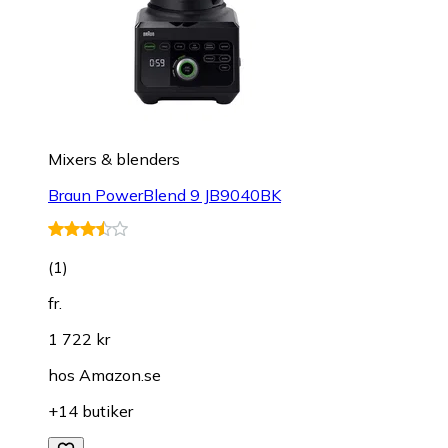
Mixers & blenders
Braun PowerBlend 9 JB9040BK
(
1
)
fr.
1 722 kr
hos
Amazon.se
+14 butiker