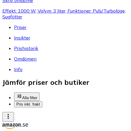
Skriv omdöme
Effekt: 1000 W, Volym: 3 liter, Funktioner: Puls/Turboläge,
Sugfötter
Priser
Insikter
Prishistorik
Omdömen
Info
Jämför priser och butiker
Alla filter
Pris inkl. frakt