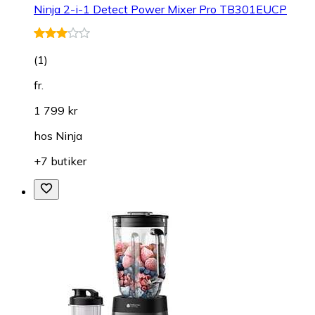
Ninja 2-i-1 Detect Power Mixer Pro TB301EUCP
(
1
)
fr.
1 799 kr
hos
Ninja
+7 butiker