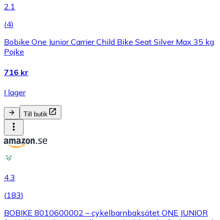
2.1
(
4
)
Bobike One Junior Carrier Child Bike Seat Silver Max 35 kg
Pojke
716 kr
I lager
Till butik
4.3
(
183
)
BOBIKE 8010600002 – cykelbarnbaksätet ONE JUNIOR