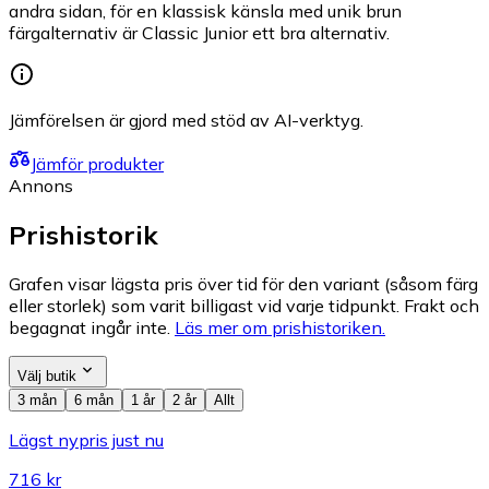
andra sidan, för en klassisk känsla med unik brun
färgalternativ är Classic Junior ett bra alternativ.
Jämförelsen är gjord med stöd av AI-verktyg.
Jämför produkter
Annons
Prishistorik
Grafen visar lägsta pris över tid för den variant (såsom färg
eller storlek) som varit billigast vid varje tidpunkt. Frakt och
begagnat ingår inte.
Läs mer om prishistoriken.
Välj butik
3 mån
6 mån
1 år
2 år
Allt
Lägst nypris just nu
716 kr