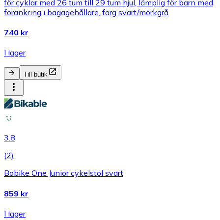
för cyklar med 26 tum till 29 tum hjul, lämplig för barn med
förankring i bagagehållare, färg svart/mörkgrå
740 kr
I lager
Till butik
3.8
(
2
)
Bobike One Junior cykelstol svart
859 kr
I lager