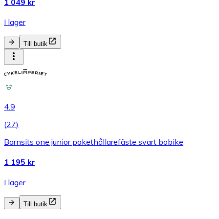
1 049 kr
I lager
Till butik
4.9
(
27
)
Barnsits one junior pakethållarefäste svart bobike
1 195 kr
I lager
Till butik