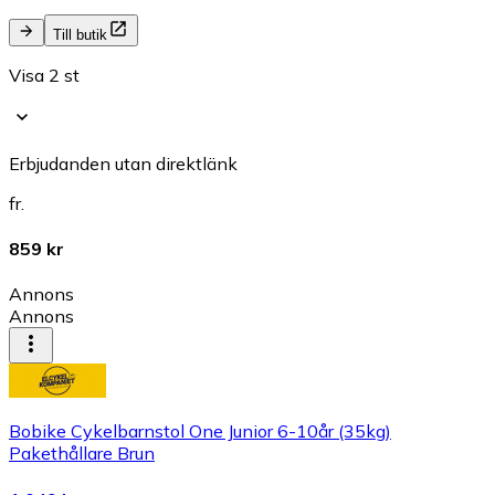
Till butik
Visa 2 st
Erbjudanden utan direktlänk
fr.
859 kr
Annons
Annons
Bobike Cykelbarnstol One Junior 6-10år (35kg)
Pakethållare Brun