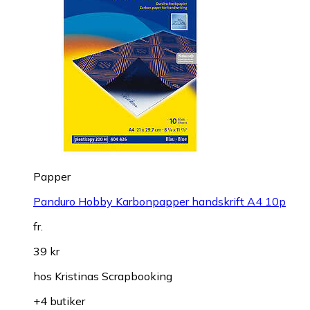
Papper
Panduro Hobby Karbonpapper handskrift A4 10p
fr.
39 kr
hos
Kristinas Scrapbooking
+4 butiker