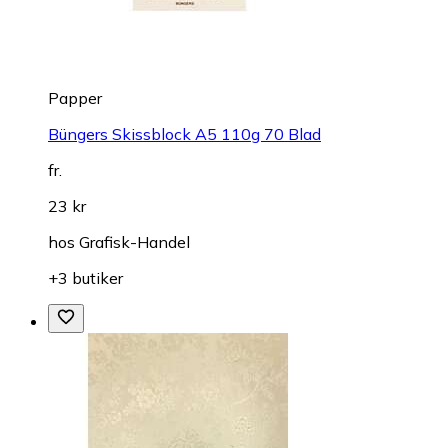
Papper
Büngers Skissblock A5 110g 70 Blad
fr.
23 kr
hos
Grafisk-Handel
+3 butiker