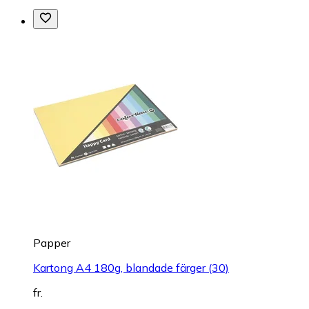
Papper
Kartong A4 180g, blandade färger (30)
fr.