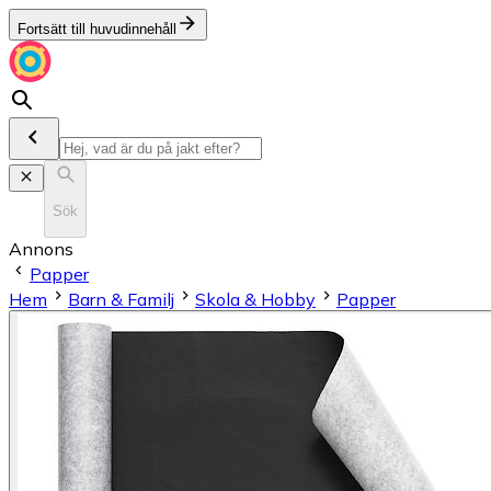
Fortsätt till huvudinnehåll
Sök
Annons
Papper
Hem
Barn & Familj
Skola & Hobby
Papper