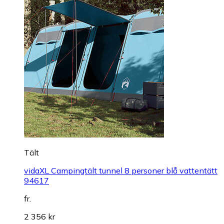
Tält
vidaXL Campingtält tunnel 8 personer blå vattentätt
94617
fr.
2 356 kr