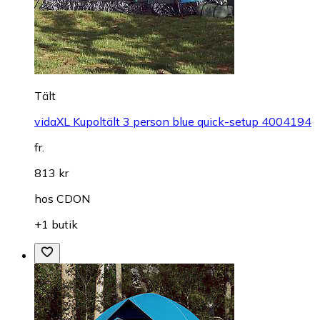
Tält
vidaXL Kupoltält 3 person blue quick-setup 4004194
fr.
813 kr
hos
CDON
+1 butik