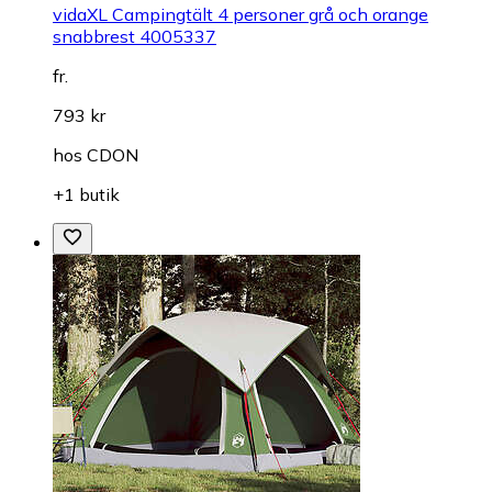
vidaXL Campingtält 4 personer grå och orange
snabbrest 4005337
fr.
793 kr
hos
CDON
+1 butik