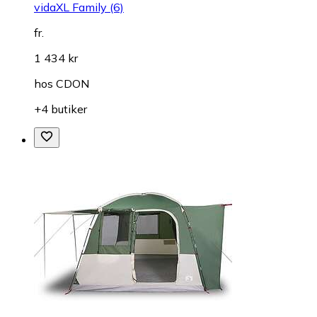
vidaXL Family (6)
fr.
1 434 kr
hos
CDON
+4 butiker