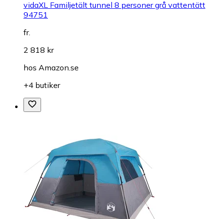
vidaXL Familjetält tunnel 8 personer grå vattentätt
94751
fr.
2 818 kr
hos
Amazon.se
+4 butiker