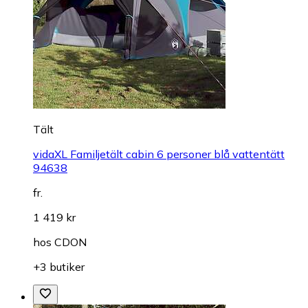
Tält
vidaXL Familjetält cabin 6 personer blå vattentätt
94638
fr.
1 419 kr
hos
CDON
+3 butiker