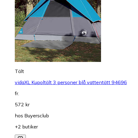
Tält
vidaXL Kupoltält 3 personer blå vattentätt 94696
fr.
572 kr
hos
Buyersclub
+2 butiker