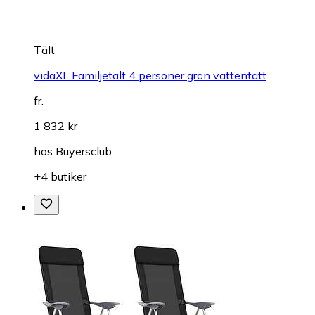
Tält
vidaXL Familjetält 4 personer grön vattentätt
fr.
1 832 kr
hos
Buyersclub
+4 butiker