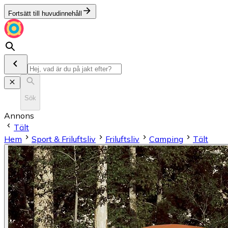
Fortsätt till huvudinnehåll
Sök
Annons
Tält
Hem
Sport & Friluftsliv
Friluftsliv
Camping
Tält