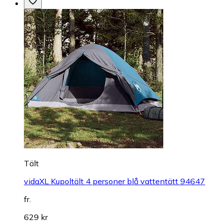
Tält
vidaXL Kupoltält 4 personer blå vattentätt 94647
fr.
629 kr