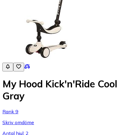
My Hood Kick'n'Ride Cool
Gray
Rank 9
Skriv omdöme
Antal hjul: 2