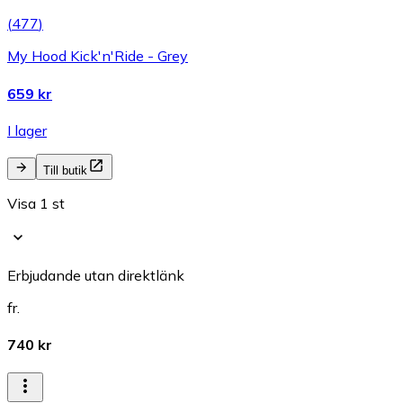
(
477
)
My Hood Kick'n'Ride - Grey
659 kr
I lager
Till butik
Visa 1 st
Erbjudande utan direktlänk
fr.
740 kr