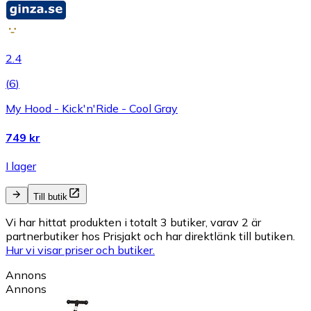
2.4
(
6
)
My Hood - Kick'n'Ride - Cool Gray
749 kr
I lager
Till butik
Vi har hittat produkten i totalt 3 butiker, varav 2 är
partnerbutiker hos Prisjakt och har direktlänk till butiken.
Hur vi visar priser och butiker.
Annons
Annons