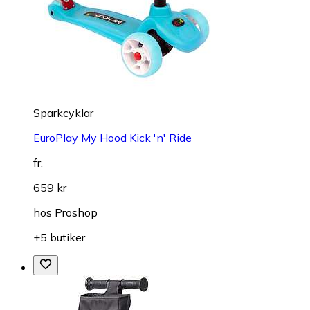
Sparkcyklar
EuroPlay My Hood Kick 'n' Ride
fr.
659 kr
hos
Proshop
+5 butiker