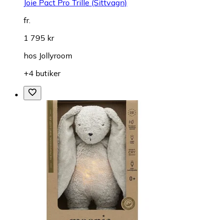
Joie Pact Pro Trille (Sittvagn)
fr.
1 795 kr
hos
Jollyroom
+4 butiker