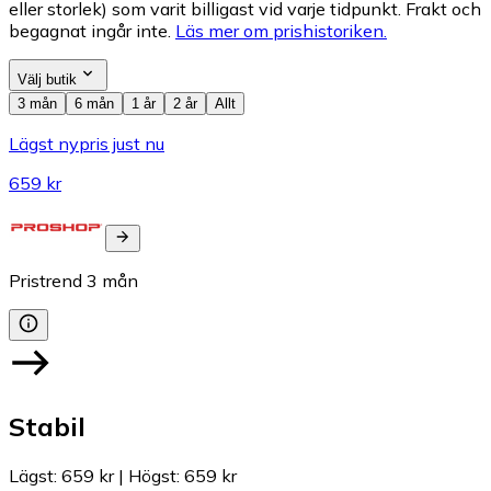
eller storlek) som varit billigast vid varje tidpunkt. Frakt och
begagnat ingår inte.
Läs mer om prishistoriken.
Välj butik
3 mån
6 mån
1 år
2 år
Allt
Lägst nypris just nu
659 kr
Pristrend
3
mån
Stabil
Lägst
:
659 kr
|
Högst
:
659 kr