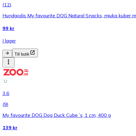
(
12
)
Hundgodis My favourite DOG Natural Snacks, mjuka kuber 
99 kr
I lager
Till butik
3.6
(
9
)
My favourite DOG Dog Duck Cube´s, 1 cm, 400 g
139 kr