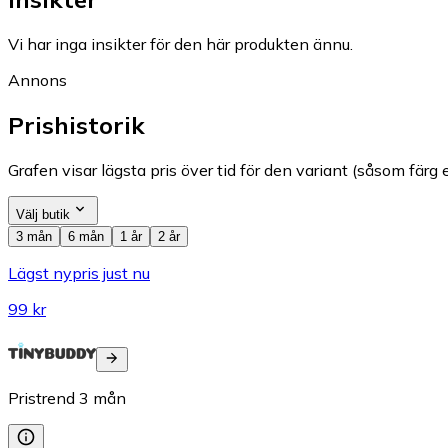
Vi har inga insikter för den här produkten ännu.
Annons
Prishistorik
Grafen visar lägsta pris över tid för den variant (såsom färg e
Välj butik
3 mån
6 mån
1 år
2 år
Lägst nypris just nu
99 kr
Pristrend
3
mån