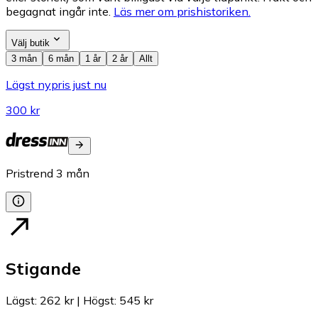
begagnat ingår inte.
Läs mer om prishistoriken.
Välj butik
3 mån
6 mån
1 år
2 år
Allt
Lägst nypris just nu
300 kr
Pristrend
3
mån
Stigande
Lägst
:
262 kr
|
Högst
:
545 kr