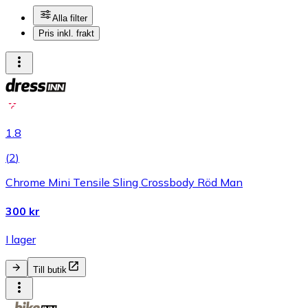
Alla filter
Pris inkl. frakt
1.8
(
2
)
Chrome Mini Tensile Sling Crossbody Röd Man
300 kr
I lager
Till butik