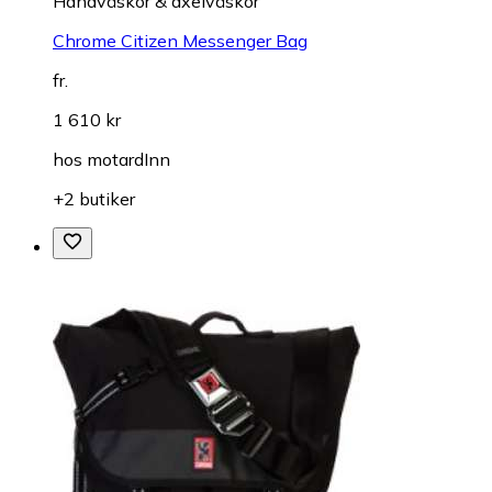
Handväskor & axelväskor
Chrome Citizen Messenger Bag
fr.
1 610 kr
hos
motardInn
+2 butiker