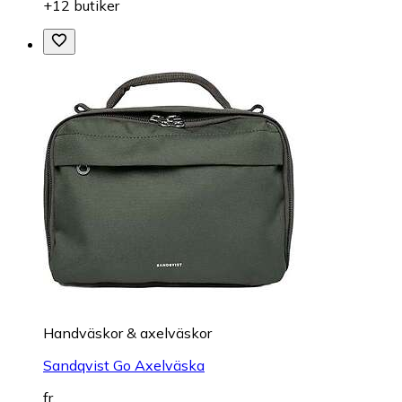
+12 butiker
Handväskor & axelväskor
Sandqvist Go Axelväska
fr.