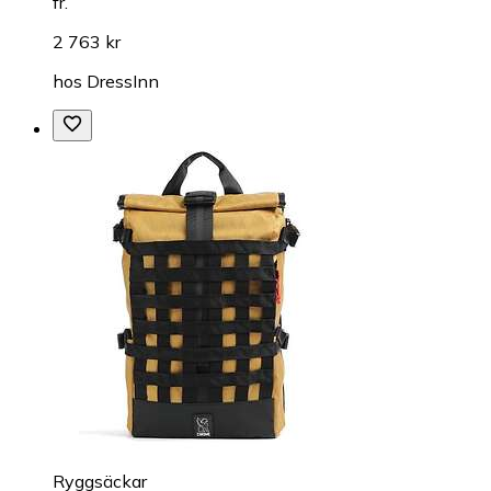
fr.
2 763 kr
hos
DressInn
Ryggsäckar