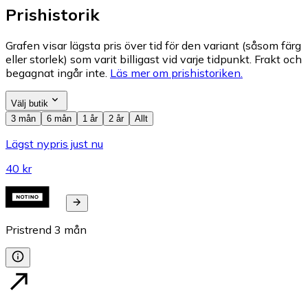
Prishistorik
Grafen visar lägsta pris över tid för den variant (såsom färg
eller storlek) som varit billigast vid varje tidpunkt. Frakt och
begagnat ingår inte.
Läs mer om prishistoriken.
Välj butik
3 mån
6 mån
1 år
2 år
Allt
Lägst nypris just nu
40 kr
Pristrend
3
mån