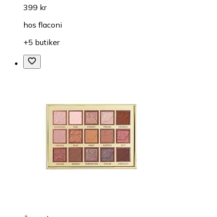
399 kr
hos
flaconi
+5 butiker