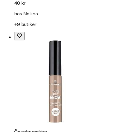
40 kr
hos
Notino
+9 butiker
Ögonbrynsfärg