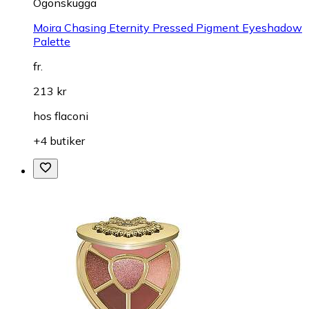
Ögonskugga
Moira Chasing Eternity Pressed Pigment Eyeshadow
Palette
fr.
213 kr
hos
flaconi
+4 butiker