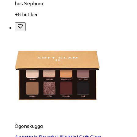
hos
Sephora
+6 butiker
Ögonskugga
Anastasia Beverly Hills Mini Soft Glam