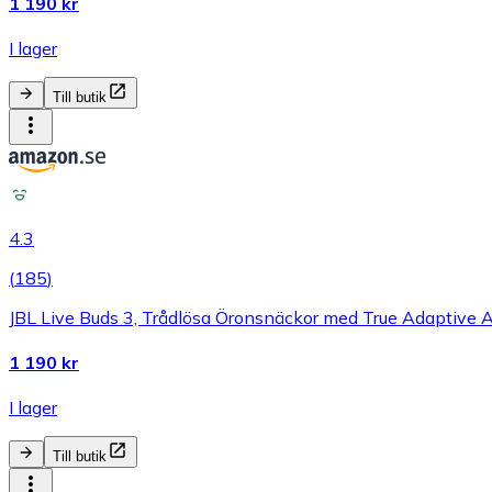
1 190 kr
I lager
Till butik
4.3
(
185
)
JBL Live Buds 3, Trådlösa Öronsnäckor med True Adaptive 
1 190 kr
I lager
Till butik