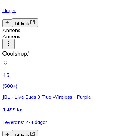
I lager
Till butik
Annons
Annons
4.5
(
500+
)
JBL - Live Buds 3 True Wireless - Purple
1 499 kr
Leverans: 2-4 dagar
Till butik