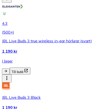
4.3
(
500+
)
JBL Live Buds 3 true wireless in-ear hörlurar (svart)
1 190 kr
I lager
Till butik
JBL Live Buds 3 Black
1 190 kr