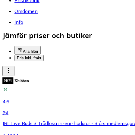
Prishistorik
Omdömen
Info
Jämför priser och butiker
Alla filter
Pris inkl. frakt
4.6
(
5
)
JBL Live Buds 3 Trådlösa in-ear-hörlurar - 3 års medlemsgar