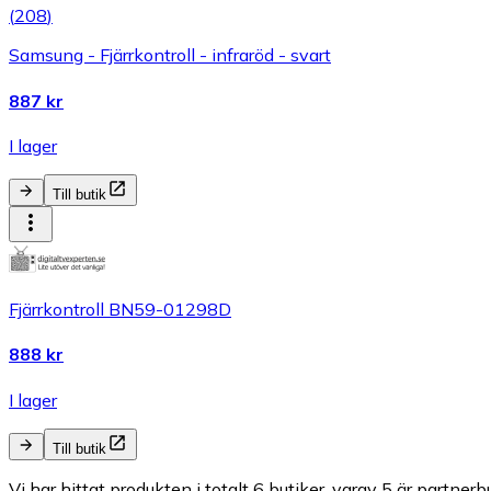
(
208
)
Samsung - Fjärrkontroll - infraröd - svart
887 kr
I lager
Till butik
Fjärrkontroll BN59-01298D
888 kr
I lager
Till butik
Vi har hittat produkten i totalt 6 butiker, varav 5 är partnerbu