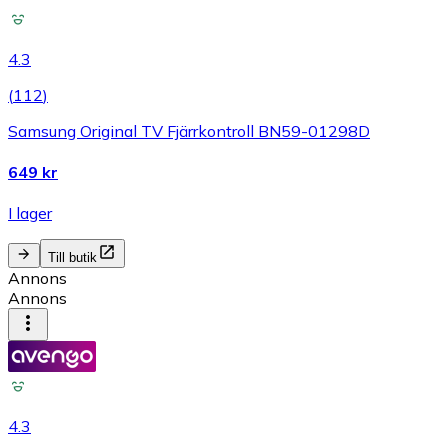
4.3
(
112
)
Samsung Original TV Fjärrkontroll BN59-01298D
649 kr
I lager
Till butik
Annons
Annons
4.3