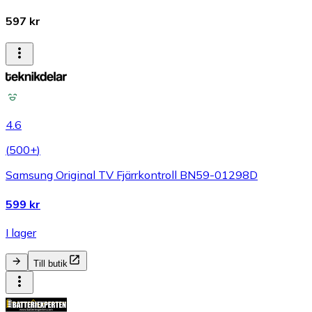
597 kr
4.6
(
500+
)
Samsung Original TV Fjärrkontroll BN59-01298D
599 kr
I lager
Till butik