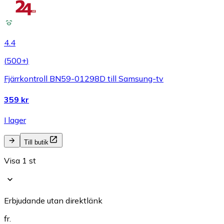
4.4
(
500+
)
Fjärrkontroll BN59-01298D till Samsung-tv
359 kr
I lager
Till butik
Visa 1 st
Erbjudande utan direktlänk
fr.