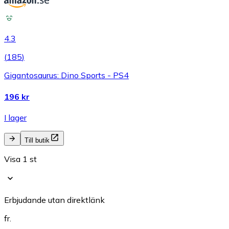
4.3
(
185
)
Gigantosaurus: Dino Sports - PS4
196 kr
I lager
Till butik
Visa 1 st
Erbjudande utan direktlänk
fr.