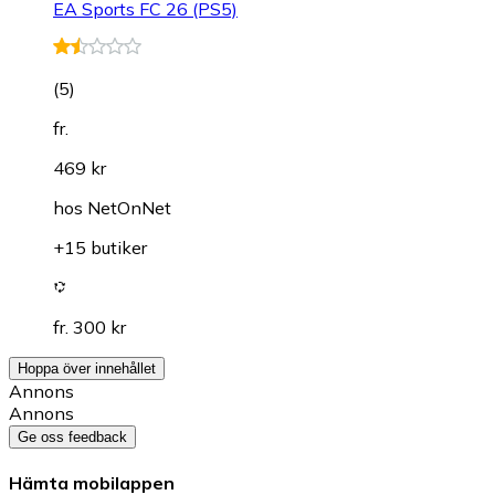
EA Sports FC 26 (PS5)
(
5
)
fr.
469 kr
hos
NetOnNet
+15 butiker
fr. 300 kr
Hoppa över innehållet
Annons
Annons
Ge oss feedback
Hämta mobilappen