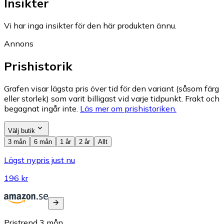
Insikter
Vi har inga insikter för den här produkten ännu.
Annons
Prishistorik
Grafen visar lägsta pris över tid för den variant (såsom färg
eller storlek) som varit billigast vid varje tidpunkt. Frakt och
begagnat ingår inte.
Läs mer om prishistoriken.
Välj butik
3 mån
6 mån
1 år
2 år
Allt
Lägst nypris just nu
196 kr
Pristrend
3
mån