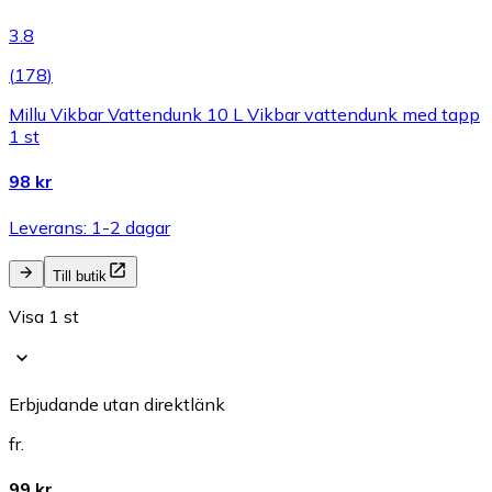
3.8
(
178
)
Millu Vikbar Vattendunk 10 L Vikbar vattendunk med tapp
1 st
98 kr
Leverans: 1-2 dagar
Till butik
Visa 1 st
Erbjudande utan direktlänk
fr.
99 kr