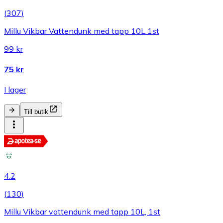
(
307
)
Millu Vikbar Vattendunk med tapp 10L 1st
99 kr
75 kr
I lager
Till butik
4.2
(
130
)
Millu Vikbar vattendunk med tapp 10L, 1st