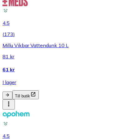
4.5
(
173
)
Millu Vikbar Vattendunk 10 L
81 kr
61 kr
I lager
Till butik
4.5