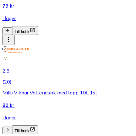
79 kr
I lager
Till butik
2.5
(
20
)
Millu Vikbar Vattendunk med tapp 10L 1st
80 kr
I lager
Till butik