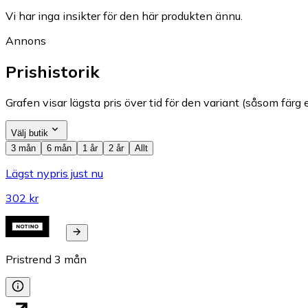
Vi har inga insikter för den här produkten ännu.
Annons
Prishistorik
Grafen visar lägsta pris över tid för den variant (såsom färg e
Välj butik
3 mån
6 mån
1 år
2 år
Allt
Lägst nypris just nu
302 kr
Pristrend
3
mån