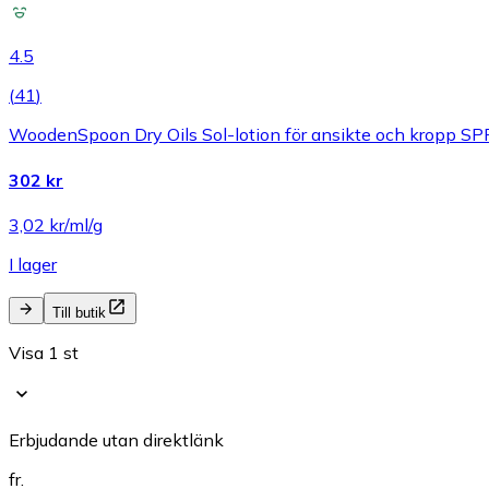
4.5
(
41
)
WoodenSpoon Dry Oils Sol-lotion för ansikte och kropp SP
302 kr
3,02 kr/ml/g
I lager
Till butik
Visa 1 st
Erbjudande utan direktlänk
fr.