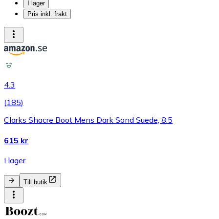
I lager
Pris inkl. frakt
4.3
(
185
)
Clarks Shacre Boot Mens Dark Sand Suede, 8.5
615 kr
I lager
Till butik