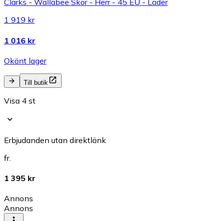
Clarks - Wallabee Skor - Herr - 45 EU - Läder
1 919 kr
1 016 kr
Okänt lager
Till butik
Visa 4 st
Erbjudanden utan direktlänk
fr.
1 395 kr
Annons
Annons