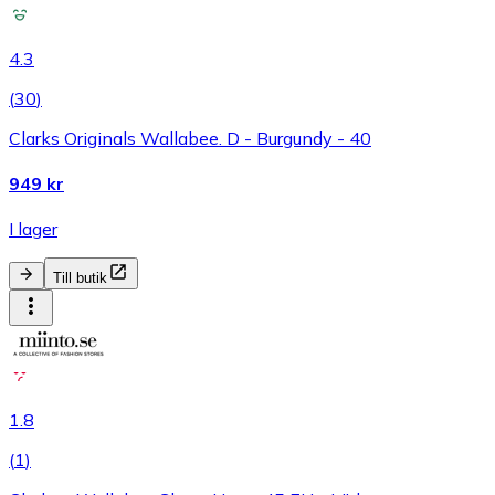
4.3
(
30
)
Clarks Originals Wallabee. D - Burgundy - 40
949 kr
I lager
Till butik
1.8
(
1
)