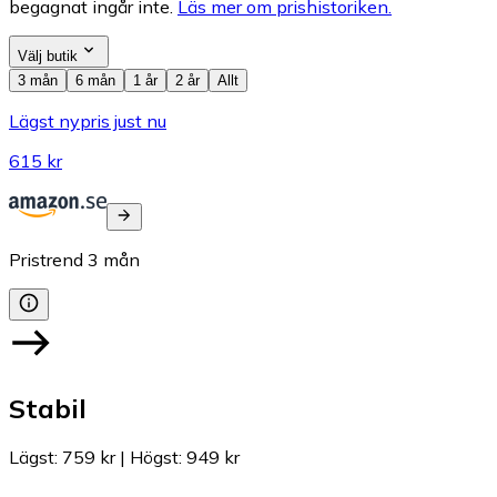
begagnat ingår inte.
Läs mer om prishistoriken.
Välj butik
3 mån
6 mån
1 år
2 år
Allt
Lägst nypris just nu
615 kr
Pristrend
3
mån
Stabil
Lägst
:
759 kr
|
Högst
:
949 kr