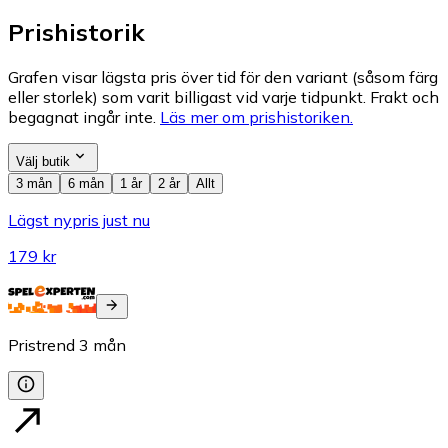
Prishistorik
Grafen visar lägsta pris över tid för den variant (såsom färg
eller storlek) som varit billigast vid varje tidpunkt. Frakt och
begagnat ingår inte.
Läs mer om prishistoriken.
Välj butik
3 mån
6 mån
1 år
2 år
Allt
Lägst nypris just nu
179 kr
Pristrend
3
mån