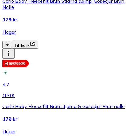
Carlo Baby Fleecefilt Brun Stjärna &amp; Gosedjur Brun
Nalle
179 kr
I lager
Till butik
4.2
(
130
)
Carlo Baby Fleecefilt Brun stjärna & Gosedjur Brun nalle
179 kr
I lager