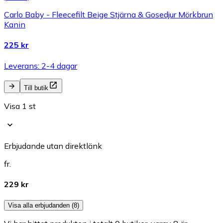
Carlo Baby - Fleecefilt Beige Stjärna & Gosedjur Mörkbrun
Kanin
225 kr
Leverans: 2-4 dagar
Till butik
Visa 1 st
Erbjudande utan direktlänk
fr.
229 kr
Visa alla erbjudanden (8)