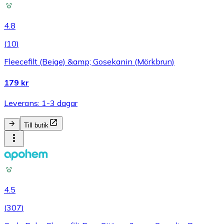
4.8
(
10
)
Fleecefilt (Beige) &amp; Gosekanin (Mörkbrun)
179 kr
Leverans: 1-3 dagar
Till butik
4.5
(
307
)