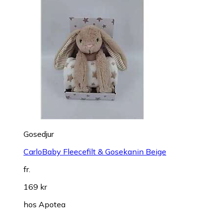
Gosedjur
CarloBaby Fleecefilt & Gosekanin Beige
fr.
169 kr
hos
Apotea