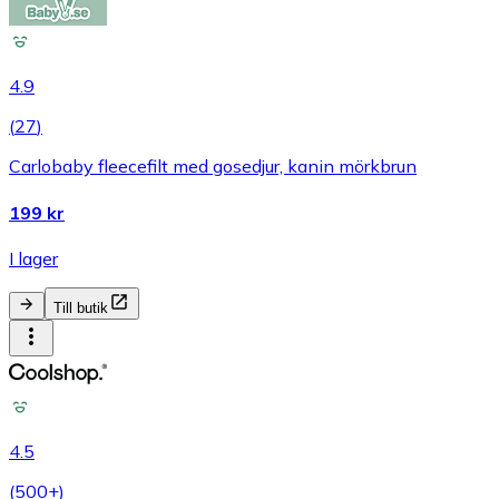
4.9
(
27
)
Carlobaby fleecefilt med gosedjur, kanin mörkbrun
199 kr
I lager
Till butik
4.5
(
500+
)