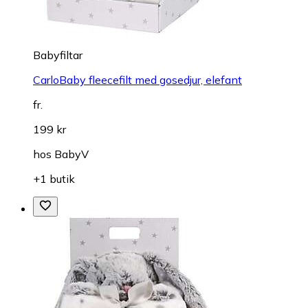
Babyfiltar
CarloBaby fleecefilt med gosedjur, elefant
fr.
199 kr
hos
BabyV
+1 butik