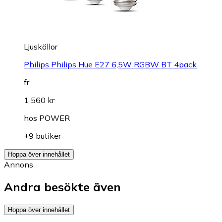
Ljuskällor
Philips Philips Hue E27 6,5W RGBW BT 4pack
fr.
1 560 kr
hos
POWER
+9 butiker
Hoppa över innehållet
Annons
Andra besökte även
Hoppa över innehållet