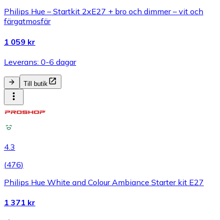
Philips Hue – Startkit 2xE27 + bro och dimmer – vit och
färgatmosfär
1 059 kr
Leverans: 0-6 dagar
Till butik
4.3
(
476
)
Philips Hue White and Colour Ambiance Starter kit E27
1 371 kr