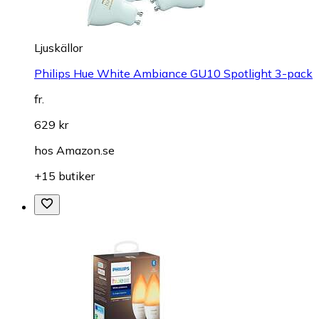
Ljuskällor
Philips Hue White Ambiance GU10 Spotlight 3-pack
fr.
629 kr
hos
Amazon.se
+15 butiker