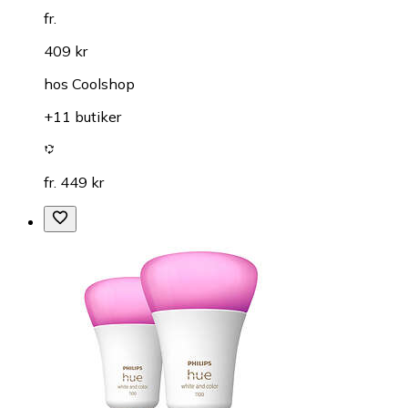
fr.
409 kr
hos
Coolshop
+11 butiker
fr. 449 kr