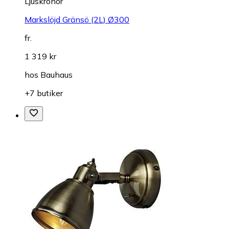
Ljuskronor
Markslöjd Gränsö (2L) Ø300
fr.
1 319 kr
hos
Bauhaus
+7 butiker