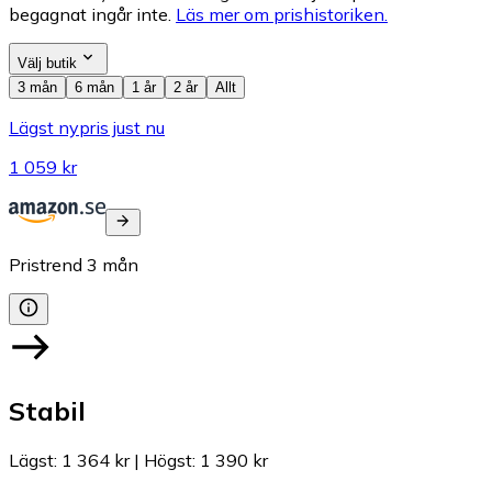
begagnat ingår inte.
Läs mer om prishistoriken.
Välj butik
3 mån
6 mån
1 år
2 år
Allt
Lägst nypris just nu
1 059 kr
Pristrend
3
mån
Stabil
Lägst
:
1 364 kr
|
Högst
:
1 390 kr