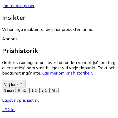
Jämför alla priser
Insikter
Vi har inga insikter för den här produkten ännu.
Annons
Prishistorik
Grafen visar lägsta pris över tid för den variant (såsom färg
eller storlek) som varit billigast vid varje tidpunkt. Frakt och
begagnat ingår inte.
Läs mer om prishistoriken.
Välj butik
3 mån
6 mån
1 år
2 år
Allt
Lägst nypris just nu
492 kr