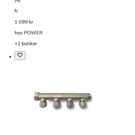
(
4
)
fr.
1 099 kr
hos
POWER
+2 butiker