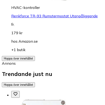
HVAC-kontroller
Renkforce TR-93 Rumstermostat Utanpåliggande
fr.
179 kr
hos
Amazon.se
+1 butik
Hoppa över innehållet
Annons
Trendande just nu
Hoppa över innehållet