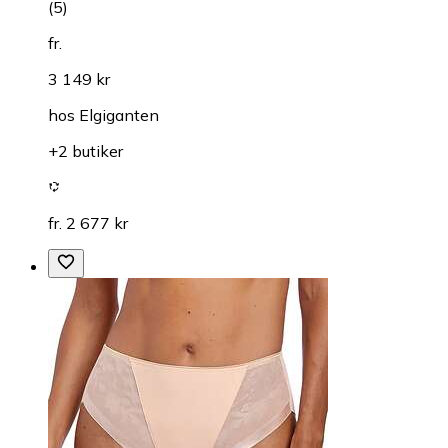
(
5
)
fr.
3 149 kr
hos
Elgiganten
+2 butiker
fr. 2 677 kr