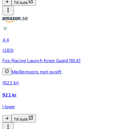
Till butik
4.4
(
183
)
Fox Racing Launch Knee Guard [BLK]
Medlemspris mot avgift
(923 kr)
921 kr
I lager
Till butik