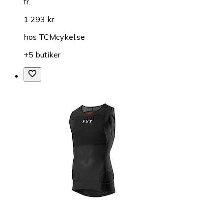
fr.
1 293 kr
hos
TCMcykel.se
+5 butiker