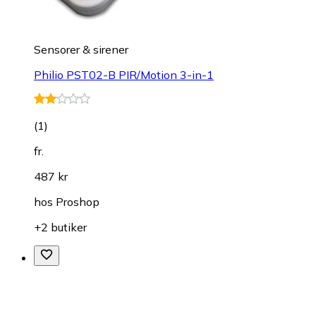
Sensorer & sirener
Philio PST02-B PIR/Motion 3-in-1
(
1
)
fr.
487 kr
hos
Proshop
+2 butiker