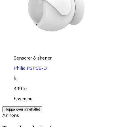
Sensorer & sirener
Philio PSP05-D
fr.
499 kr
hos
m.nu
Hoppa över innehållet
Annons