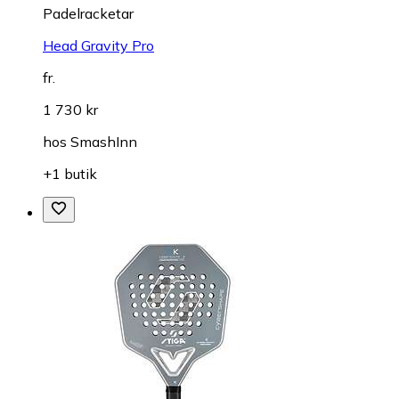
Padelracketar
Head Gravity Pro
fr.
1 730 kr
hos
SmashInn
+1 butik