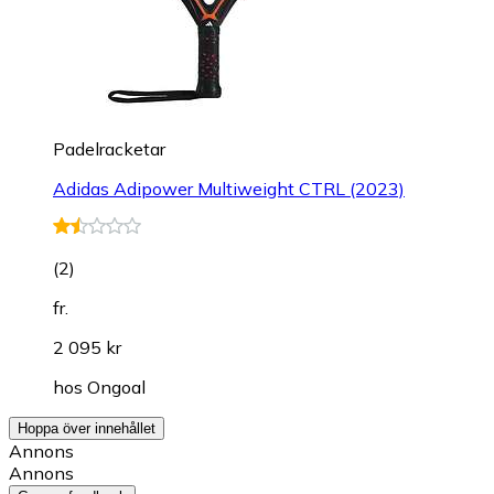
Padelracketar
Adidas Adipower Multiweight CTRL (2023)
(
2
)
fr.
2 095 kr
hos
Ongoal
Hoppa över innehållet
Annons
Annons