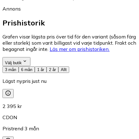
Annons
Prishistorik
Grafen visar lägsta pris över tid för den variant (såsom färg
eller storlek) som varit billigast vid varje tidpunkt. Frakt och
begagnat ingår inte.
Läs mer om prishistoriken.
Välj butik
3 mån
6 mån
1 år
2 år
Allt
Lägst nypris just nu
2 395 kr
CDON
Pristrend
3
mån