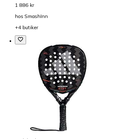
1 886 kr
hos
SmashInn
+4 butiker