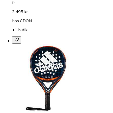
fr.
3 495 kr
hos
CDON
+1 butik