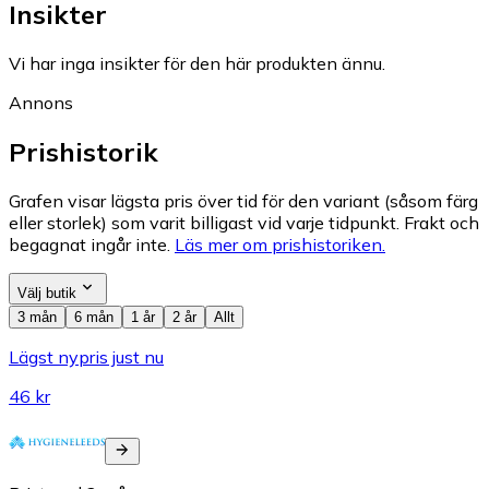
Insikter
Vi har inga insikter för den här produkten ännu.
Annons
Prishistorik
Grafen visar lägsta pris över tid för den variant (såsom färg
eller storlek) som varit billigast vid varje tidpunkt. Frakt och
begagnat ingår inte.
Läs mer om prishistoriken.
Välj butik
3 mån
6 mån
1 år
2 år
Allt
Lägst nypris just nu
46 kr