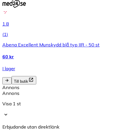
1.8
(
1
)
Abena Excellent Munskydd blå typ IIR - 50 st
60 kr
I lager
Till butik
Annons
Annons
Visa 1 st
Erbjudande utan direktlänk