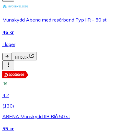
Munskydd Abena med resårband Typ IIR – 50 st
46 kr
I lager
Till butik
4.2
(
130
)
ABENA Munskydd IIR Blå 50 st
55 kr