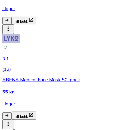
I lager
Till butik
3.1
(
12
)
ABENA Medical Face Mask 50-pack
55 kr
I lager
Till butik