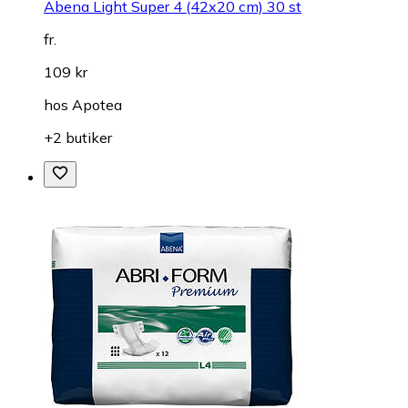
Abena Light Super 4 (42x20 cm) 30 st
fr.
109 kr
hos
Apotea
+2 butiker