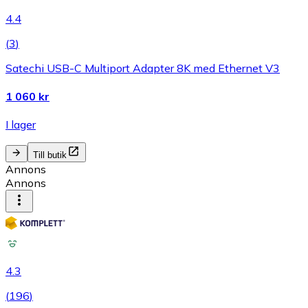
4.4
(
3
)
Satechi USB-C Multiport Adapter 8K med Ethernet V3
1 060 kr
I lager
Till butik
Annons
Annons
4.3
(
196
)