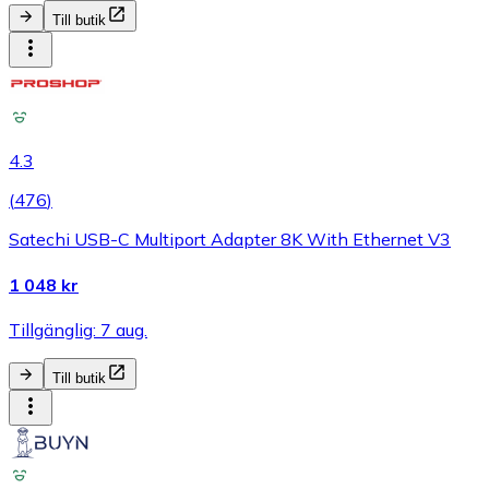
Till butik
4.3
(
476
)
Satechi USB-C Multiport Adapter 8K With Ethernet V3
1 048 kr
Tillgänglig: 7 aug.
Till butik