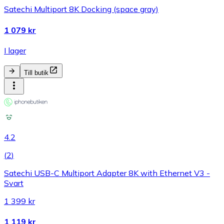
Satechi Multiport 8K Docking (space gray)
1 079 kr
I lager
Till butik
4.2
(
2
)
Satechi USB-C Multiport Adapter 8K with Ethernet V3 -
Svart
1 399 kr
1 119 kr