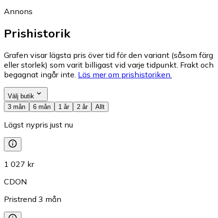
Annons
Prishistorik
Grafen visar lägsta pris över tid för den variant (såsom färg
eller storlek) som varit billigast vid varje tidpunkt. Frakt och
begagnat ingår inte.
Läs mer om prishistoriken.
Välj butik
3 mån
6 mån
1 år
2 år
Allt
Lägst nypris just nu
1 027 kr
CDON
Pristrend
3
mån