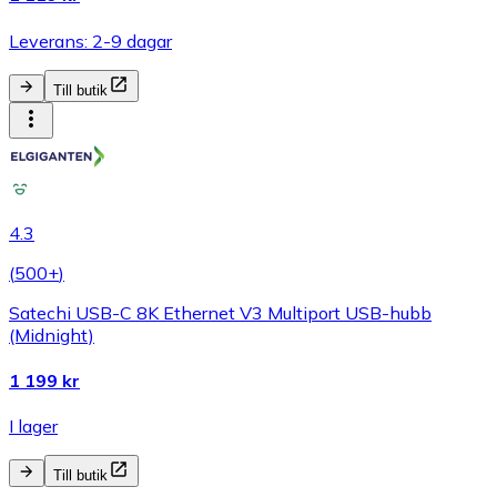
Leverans: 2-9 dagar
Till butik
4.3
(
500+
)
Satechi USB-C 8K Ethernet V3 Multiport USB-hubb
(Midnight)
1 199 kr
I lager
Till butik