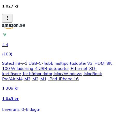
1 027 kr
4.4
(
183
)
Satechi 8-i-1 USB-C-hubb multiportadapter V3, HDMI 8K,
100 W laddning, 4 USB-dataportar, Ethernet, SD-
kortläsare, för bärbar dator, Mac/Windows, MacBook
Pro/Air M4, M3, M2, M1, iPad, iPhone 16
1 309 kr
1 043 kr
Leverans: 0-6 dagar