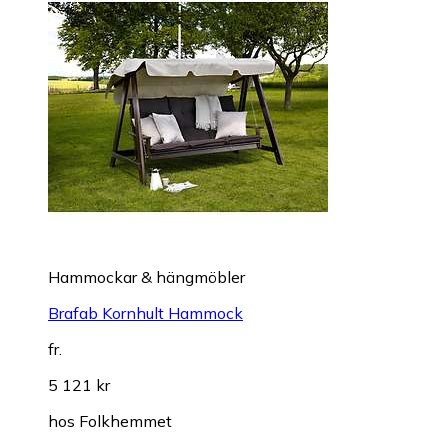
Hammockar & hängmöbler
Brafab Kornhult Hammock
fr.
5 121 kr
hos
Folkhemmet