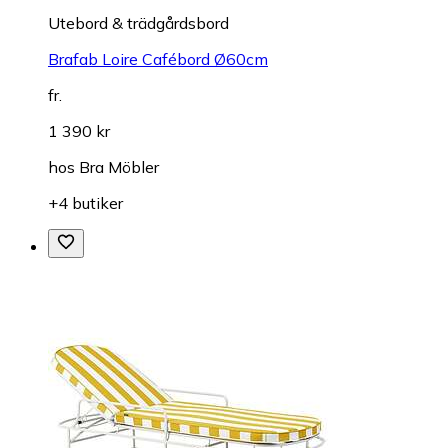
Utebord & trädgårdsbord
Brafab Loire Cafébord Ø60cm
fr.
1 390 kr
hos
Bra Möbler
+4 butiker