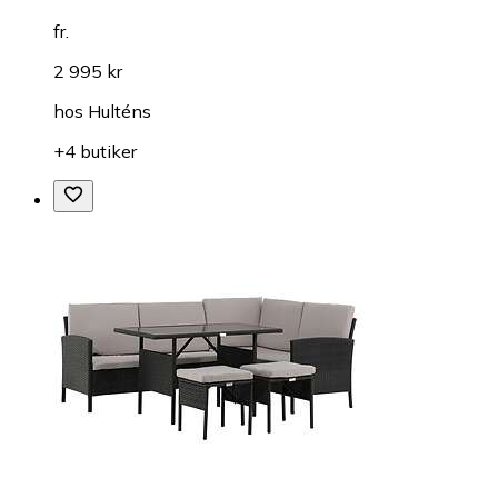
fr.
2 995 kr
hos
Hulténs
+4 butiker