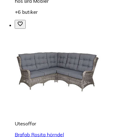
hos
Bra Möbler
+6 butiker
Utesoffor
Brafab Rosita hörndel