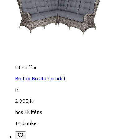
Utesoffor
Brafab Rosita hörndel
fr.
2 995 kr
hos
Hulténs
+4 butiker