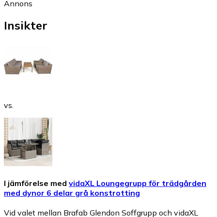
Annons
Insikter
vs.
I jämförelse med
vidaXL Loungegrupp för trädgården
med dynor 6 delar grå konstrotting
Vid valet mellan Brafab Glendon Soffgrupp och vidaXL