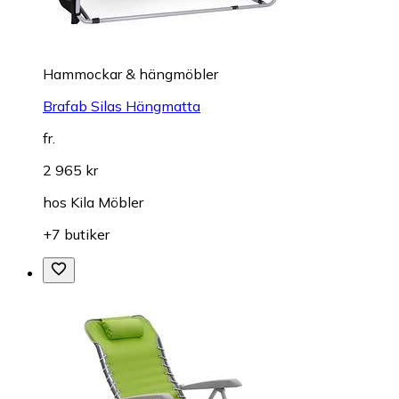
Hammockar & hängmöbler
Brafab Silas Hängmatta
fr.
2 965 kr
hos
Kila Möbler
+7 butiker