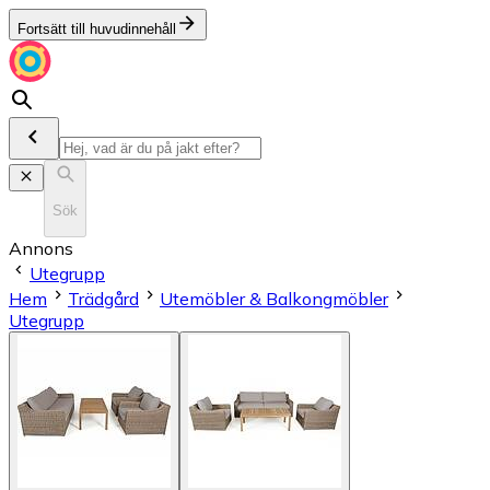
Fortsätt till huvudinnehåll
Sök
Annons
Utegrupp
Hem
Trädgård
Utemöbler & Balkongmöbler
Utegrupp