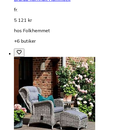
fr.
5 121 kr
hos
Folkhemmet
+6 butiker