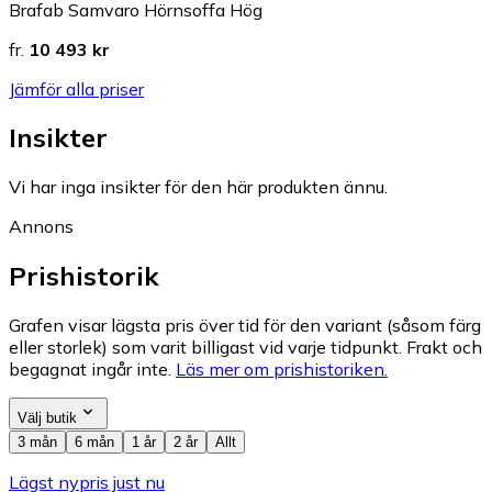
Brafab Samvaro Hörnsoffa Hög
fr.
10 493 kr
Jämför alla priser
Insikter
Vi har inga insikter för den här produkten ännu.
Annons
Prishistorik
Grafen visar lägsta pris över tid för den variant (såsom färg
eller storlek) som varit billigast vid varje tidpunkt. Frakt och
begagnat ingår inte.
Läs mer om prishistoriken.
Välj butik
3 mån
6 mån
1 år
2 år
Allt
Lägst nypris just nu