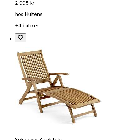
2 995 kr
hos
Hulténs
+4 butiker
Solsängar & solstolar