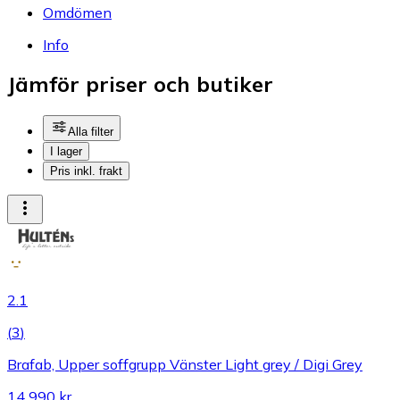
Omdömen
Info
Jämför priser och butiker
Alla filter
I lager
Pris inkl. frakt
2.1
(
3
)
Brafab, Upper soffgrupp Vänster Light grey / Digi Grey
14 990 kr