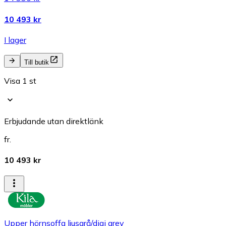
10 493 kr
I lager
Till butik
Visa 1 st
Erbjudande utan direktlänk
fr.
10 493 kr
Upper hörnsoffa ljusgrå/digi grey