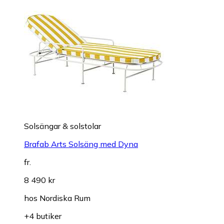
Solsängar & solstolar
Brafab Arts Solsäng med Dyna
fr.
8 490 kr
hos
Nordiska Rum
+4 butiker