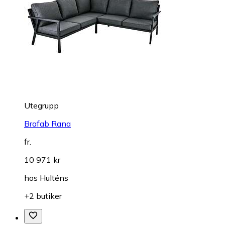
Utegrupp
Brafab Rana
fr.
10 971 kr
hos
Hulténs
+2 butiker