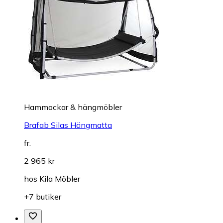
Hammockar & hängmöbler
Brafab Silas Hängmatta
fr.
2 965 kr
hos
Kila Möbler
+7 butiker