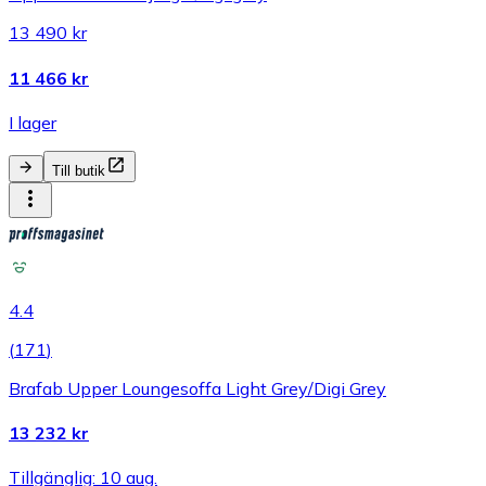
13 490 kr
11 466 kr
I lager
Till butik
4.4
(
171
)
Brafab Upper Loungesoffa Light Grey/Digi Grey
13 232 kr
Tillgänglig: 10 aug.