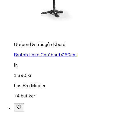
Utebord & trädgårdsbord
Brafab Loire Cafébord Ø60cm
fr.
1 390 kr
hos
Bra Möbler
+4 butiker