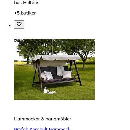
hos
Hulténs
+5 butiker
Hammockar & hängmöbler
Brafab Kornhult Hammock