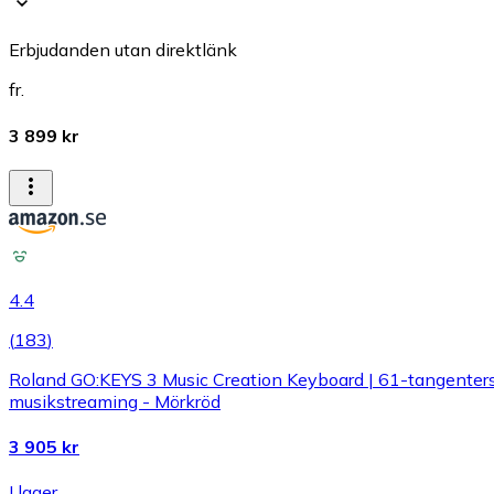
Erbjudanden utan direktlänk
fr.
3 899 kr
4.4
(
183
)
Roland GO:KEYS 3 Music Creation Keyboard | 61-tangenters k
musikstreaming - Mörkröd
3 905 kr
I lager