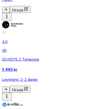
Till butik
4.0
(
9
)
GO:KEYS 3 Turquoise
3 990 kr
Leverans: 1-2 dagar
Till butik