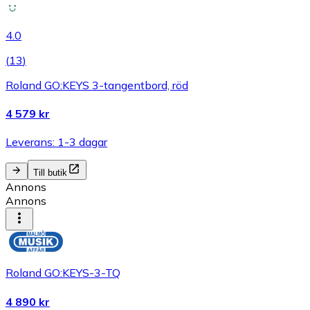
4.0
(
13
)
Roland GO:KEYS 3-tangentbord, röd
4 579 kr
Leverans: 1-3 dagar
Till butik
Annons
Annons
Roland GO:KEYS-3-TQ
4 890 kr