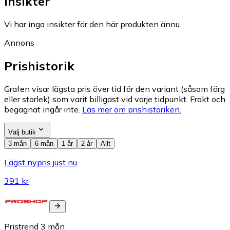
Insikter
Vi har inga insikter för den här produkten ännu.
Annons
Prishistorik
Grafen visar lägsta pris över tid för den variant (såsom färg
eller storlek) som varit billigast vid varje tidpunkt. Frakt och
begagnat ingår inte.
Läs mer om prishistoriken.
Välj butik
3 mån
6 mån
1 år
2 år
Allt
Lägst nypris just nu
391 kr
Pristrend
3
mån