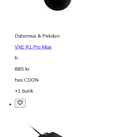
Datormus & Pekdon
VXE R1 Pro Max
fr.
885 kr
hos
CDON
+1 butik