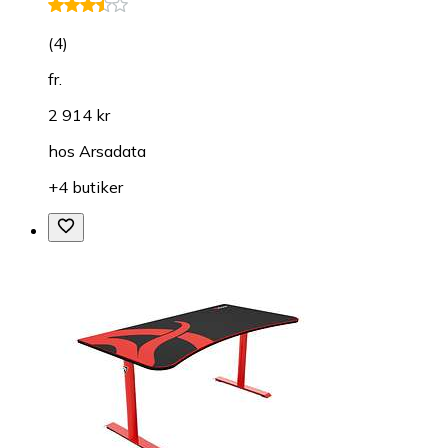
(
4
)
fr.
2 914 kr
hos
Arsadata
+4 butiker