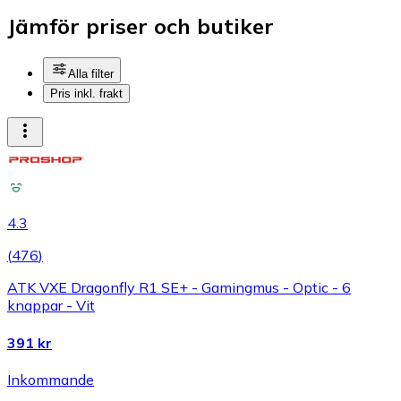
Jämför priser och butiker
Alla filter
Pris inkl. frakt
4.3
(
476
)
ATK VXE Dragonfly R1 SE+ - Gamingmus - Optic - 6
knappar - Vit
391 kr
Inkommande