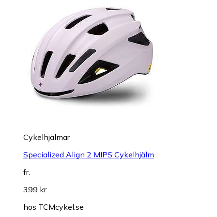
Cykelhjälmar
Specialized Align 2 MIPS Cykelhjälm
fr.
399 kr
hos
TCMcykel.se