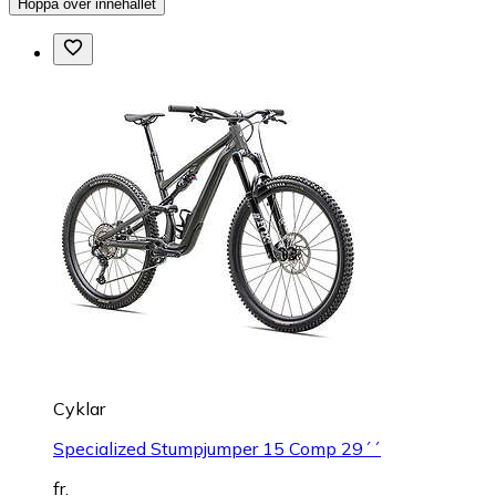
Hoppa över innehållet
Cyklar
Specialized Stumpjumper 15 Comp 29´´
fr.