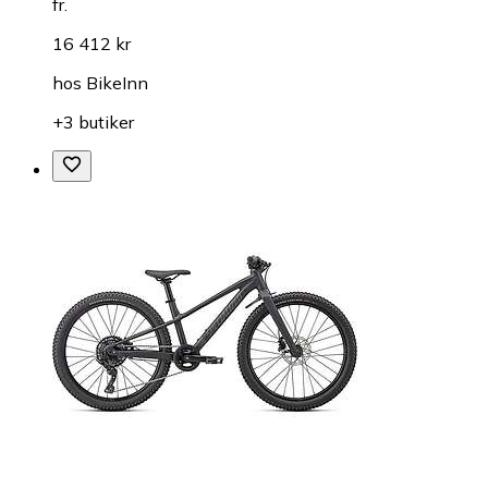
fr.
16 412 kr
hos
BikeInn
+3 butiker