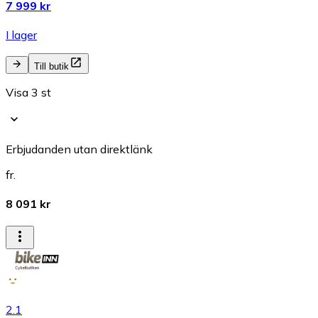
7 999 kr
I lager
Till butik
Visa 3 st
Erbjudanden utan direktlänk
fr.
8 091 kr
2.1