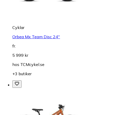
Cyklar
Orbea Mx Team Disc 24''
fr.
5 999 kr
hos
TCMcykel.se
+3 butiker