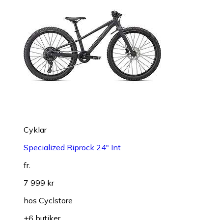
Cyklar
Specialized Riprock 24" Int
fr.
7 999 kr
hos
Cyclstore
+6 butiker