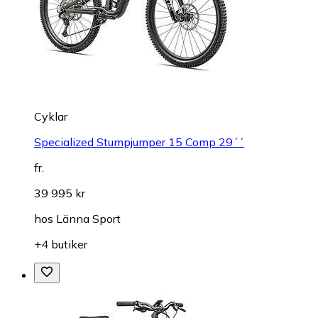
Cyklar
Specialized Stumpjumper 15 Comp 29´´
fr.
39 995 kr
hos
Länna Sport
+4 butiker