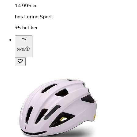
14 995 kr
hos
Länna Sport
+5 butiker
25%