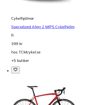
Cykelhjälmar
Specialized Align 2 MIPS Cykelhjälm
fr.
399 kr
hos
TCMcykel.se
+5 butiker