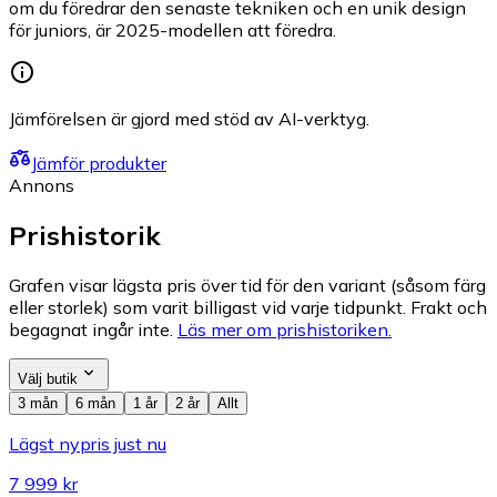
om du föredrar den senaste tekniken och en unik design
för juniors, är 2025-modellen att föredra.
Jämförelsen är gjord med stöd av AI-verktyg.
Jämför produkter
Annons
Prishistorik
Grafen visar lägsta pris över tid för den variant (såsom färg
eller storlek) som varit billigast vid varje tidpunkt. Frakt och
begagnat ingår inte.
Läs mer om prishistoriken.
Välj butik
3 mån
6 mån
1 år
2 år
Allt
Lägst nypris just nu
7 999 kr