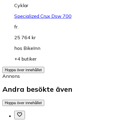
Cyklar
Specialized Crux Dsw 700
fr.
25 764 kr
hos
BikeInn
+4 butiker
Hoppa över innehållet
Annons
Andra besökte även
Hoppa över innehållet