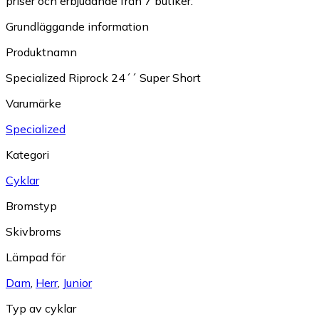
priser och erbjudande från 7 butiker.
Grundläggande information
Produktnamn
Specialized Riprock 24´´ Super Short
Varumärke
Specialized
Kategori
Cyklar
Bromstyp
Skivbroms
Lämpad för
Dam
,
Herr
,
Junior
Typ av cyklar