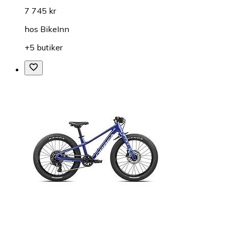
7 745 kr
hos
BikeInn
+5 butiker