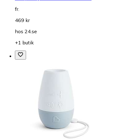
fr.
469 kr
hos
24.se
+1 butik