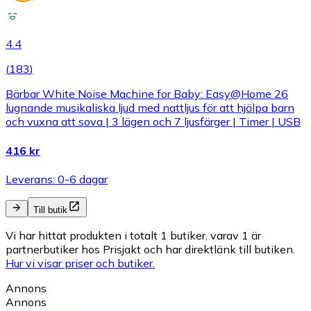
4.4
(
183
)
Bärbar White Noise Machine for Baby: Easy@Home 26
lugnande musikaliska ljud med nattljus för att hjälpa barn
och vuxna att sova | 3 lägen och 7 ljusfärger | Timer | USB
416 kr
Leverans: 0-6 dagar
Till butik
Vi har hittat produkten i totalt 1 butiker, varav 1 är
partnerbutiker hos Prisjakt och har direktlänk till butiken.
Hur vi visar priser och butiker.
Annons
Annons