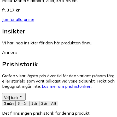
Haku-Möbel Sidobord, Guld, 38 x 55 cm
fr.
317 kr
Jämför alla priser
Insikter
Vi har inga insikter för den här produkten ännu.
Annons
Prishistorik
Grafen visar lägsta pris över tid för den variant (såsom färg
eller storlek) som varit billigast vid varje tidpunkt. Frakt och
begagnat ingår inte.
Läs mer om prishistoriken.
Välj butik
3 mån
6 mån
1 år
2 år
Allt
Det finns ingen prishistorik för denna produkt