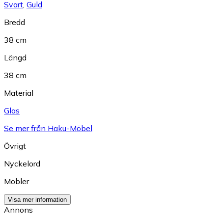
Svart
,
Guld
Bredd
38 cm
Längd
38 cm
Material
Glas
Se mer från Haku-Möbel
Övrigt
Nyckelord
Möbler
Visa mer information
Annons