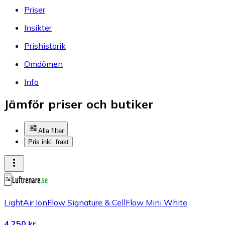
Priser
Insikter
Prishistorik
Omdömen
Info
Jämför priser och butiker
Alla filter
Pris inkl. frakt
LightAir IonFlow Signature & CellFlow Mini White
4 250 kr