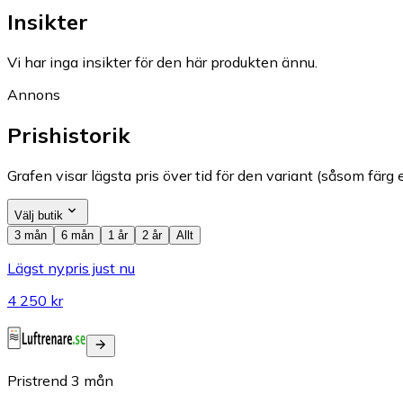
Insikter
Vi har inga insikter för den här produkten ännu.
Annons
Prishistorik
Grafen visar lägsta pris över tid för den variant (såsom färg e
Välj butik
3 mån
6 mån
1 år
2 år
Allt
Lägst nypris just nu
4 250 kr
Pristrend
3
mån