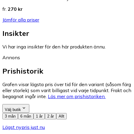
fr.
270 kr
Jämför alla priser
Insikter
Vi har inga insikter för den här produkten ännu.
Annons
Prishistorik
Grafen visar lägsta pris över tid för den variant (såsom färg
eller storlek) som varit billigast vid varje tidpunkt. Frakt och
begagnat ingår inte.
Läs mer om prishistoriken.
Välj butik
3 mån
6 mån
1 år
2 år
Allt
Lägst nypris just nu