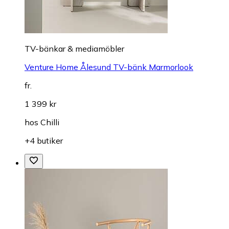
TV-bänkar & mediamöbler
Venture Home Ålesund TV-bänk Marmorlook
fr.
1 399 kr
hos
Chilli
+4 butiker