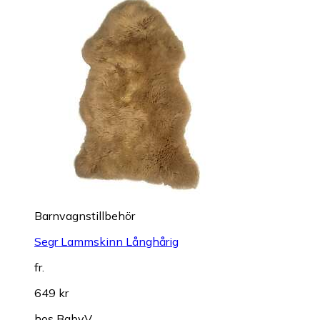
Barnvagnstillbehör
Segr Lammskinn Långhårig
fr.
649 kr
hos
BabyV