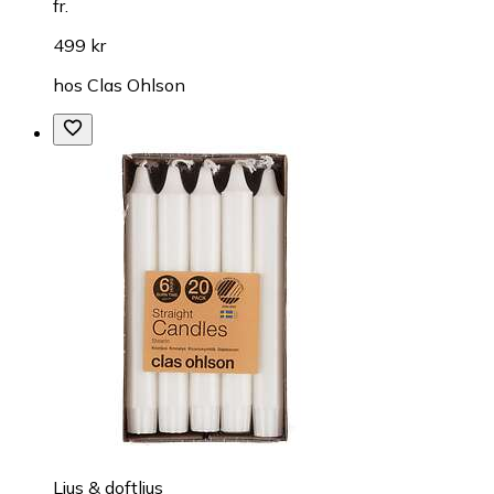
fr.
499 kr
hos
Clas Ohlson
Ljus & doftljus