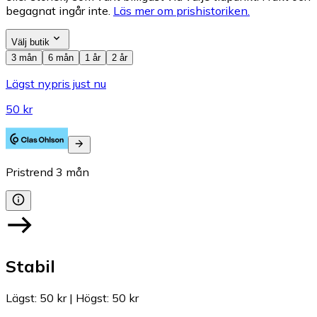
begagnat ingår inte.
Läs mer om prishistoriken.
Välj butik
3 mån
6 mån
1 år
2 år
Lägst nypris just nu
50 kr
Pristrend
3
mån
Stabil
Lägst
:
50 kr
|
Högst
:
50 kr