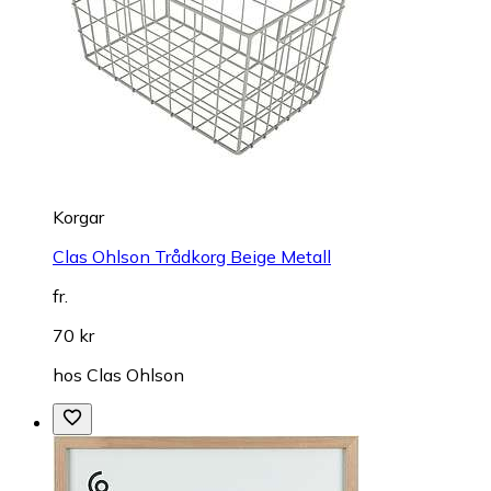
Korgar
Clas Ohlson Trådkorg Beige Metall
fr.
70 kr
hos
Clas Ohlson