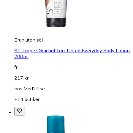
Brun utan sol
ST. Tropez Gradual Tan Tinted Everyday Body Lotion
200ml
fr.
217 kr
hos
Med24.se
+14 butiker