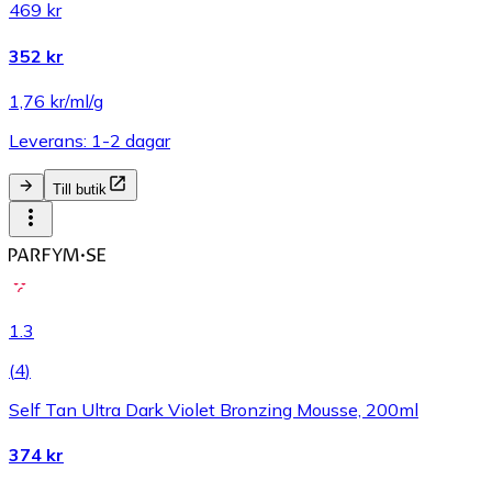
469 kr
352 kr
1,76 kr/ml/g
Leverans: 1-2 dagar
Till butik
1.3
(
4
)
Self Tan Ultra Dark Violet Bronzing Mousse, 200ml
374 kr