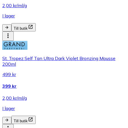
2,00 kr/ml/g
I lager
Till butik
St. Tropez Self Tan Ultra Dark Violet Bronzing Mousse
200ml
499 kr
399 kr
2,00 kr/ml/g
I lager
Till butik