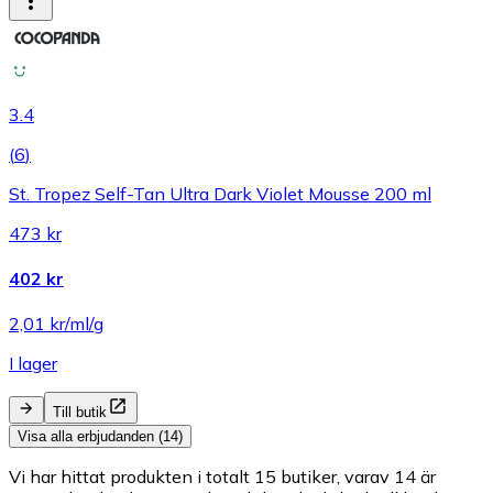
3.4
(
6
)
St. Tropez Self-Tan Ultra Dark Violet Mousse 200 ml
473 kr
402 kr
2,01 kr/ml/g
I lager
Till butik
Visa alla erbjudanden (14)
Vi har hittat produkten i totalt 15 butiker, varav 14 är