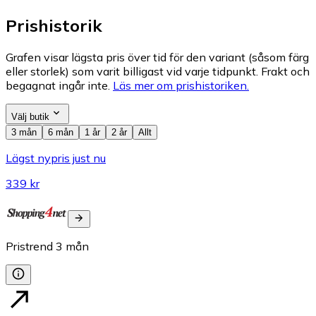
Prishistorik
Grafen visar lägsta pris över tid för den variant (såsom färg
eller storlek) som varit billigast vid varje tidpunkt. Frakt och
begagnat ingår inte.
Läs mer om prishistoriken.
Välj butik
3 mån
6 mån
1 år
2 år
Allt
Lägst nypris just nu
339 kr
Pristrend
3
mån