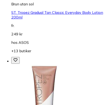
Brun utan sol
ST. Tropez Gradual Tan Classic Everyday Body Lotion
200ml
fr.
249 kr
hos
ASOS
+13 butiker