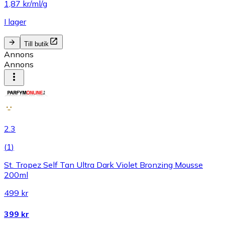
1,87 kr/ml/g
I lager
Till butik
Annons
Annons
2.3
(
1
)
St. Tropez Self Tan Ultra Dark Violet Bronzing Mousse
200ml
499 kr
399 kr