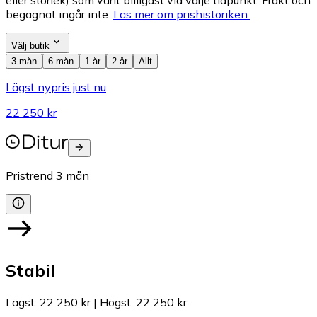
eller storlek) som varit billigast vid varje tidpunkt. Frakt och
begagnat ingår inte.
Läs mer om prishistoriken.
Välj butik
3 mån
6 mån
1 år
2 år
Allt
Lägst nypris just nu
22 250 kr
Pristrend
3
mån
Stabil
Lägst
:
22 250 kr
|
Högst
:
22 250 kr