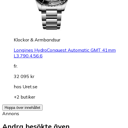
Klockor & Armbandsur
Longines HydroConquest Automatic GMT 41mm
L3.790.4.56.6
fr.
32 095 kr
hos
Uret.se
+2 butiker
Hoppa över innehållet
Annons
Andra besökte även