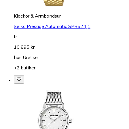
Klockor & Armbandsur
Seiko Presage Automatic SPB524J1
fr.
10 895 kr
hos
Uret.se
+2 butiker