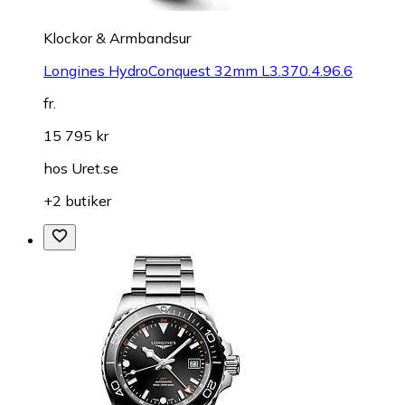
Klockor & Armbandsur
Longines HydroConquest 32mm L3.370.4.96.6
fr.
15 795 kr
hos
Uret.se
+2 butiker