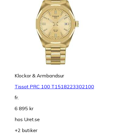
Klockor & Armbandsur
Tissot PRC 100 T1518223302100
fr.
6 895 kr
hos
Uret.se
+2 butiker