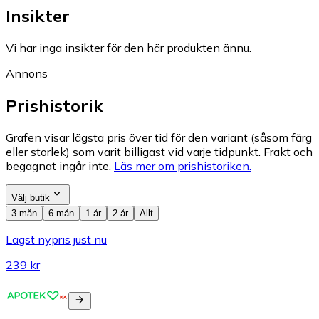
Insikter
Vi har inga insikter för den här produkten ännu.
Annons
Prishistorik
Grafen visar lägsta pris över tid för den variant (såsom färg
eller storlek) som varit billigast vid varje tidpunkt. Frakt och
begagnat ingår inte.
Läs mer om prishistoriken.
Välj butik
3 mån
6 mån
1 år
2 år
Allt
Lägst nypris just nu
239 kr