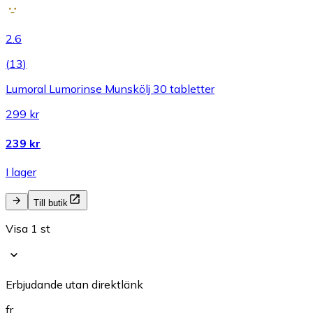
2.6
(
13
)
Lumoral Lumorinse Munskölj 30 tabletter
299 kr
239 kr
I lager
Till butik
Visa 1 st
Erbjudande utan direktlänk
fr.