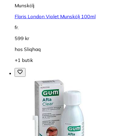
Munskölj
Floris London Violet Munskölj 100ml
fr.
599 kr
hos
Sliqhaq
+1 butik