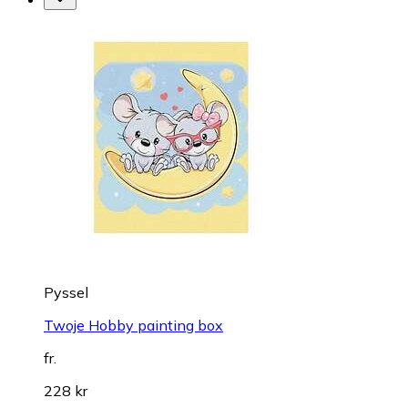
Pyssel
Twoje Hobby painting box
fr.
228 kr