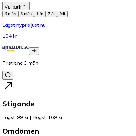
Välj butik
3 mån
6 mån
1 år
2 år
Allt
Lägst nypris just nu
104 kr
Pristrend
3
mån
Stigande
Lägst
:
99 kr
|
Högst
:
169 kr
Omdömen