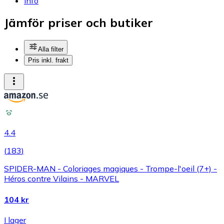
Info
Jämför priser och butiker
Alla filter
Pris inkl. frakt
4.4
(
183
)
SPIDER-MAN - Coloriages magiques - Trompe-l'oeil (7+) -
Héros contre Vilains - MARVEL
104 kr
I lager