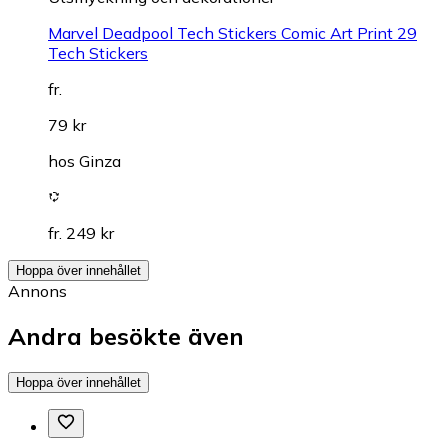
Marvel Deadpool Tech Stickers Comic Art Print 29
Tech Stickers
fr.
79 kr
hos
Ginza
fr. 249 kr
Hoppa över innehållet
Annons
Andra besökte även
Hoppa över innehållet