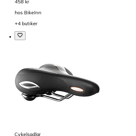
458 kr
hos
BikeInn
+4 butiker
Cykelsadlar