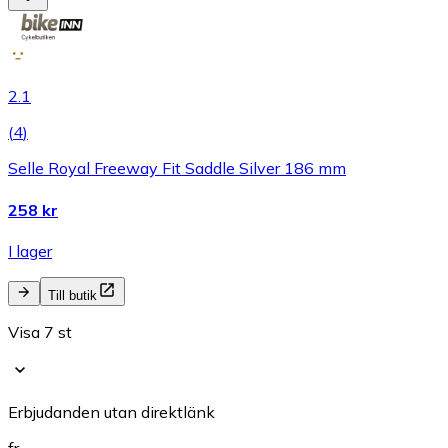
2.1
(
4
)
Selle Royal Freeway Fit Saddle Silver 186 mm
258 kr
I lager
Till butik
Visa 7 st
Erbjudanden utan direktlänk
fr.