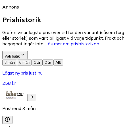
Annons
Prishistorik
Grafen visar lägsta pris över tid för den variant (såsom färg
eller storlek) som varit billigast vid varje tidpunkt. Frakt och
begagnat ingår inte.
Läs mer om prishistoriken.
Välj butik
3 mån
6 mån
1 år
2 år
Allt
Lägst nypris just nu
258 kr
Pristrend
3
mån