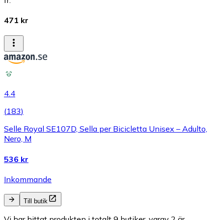
471 kr
4.4
(
183
)
Selle Royal SE107D, Sella per Bicicletta Unisex – Adulto,
Nero, M
536 kr
Inkommande
Till butik
Vi har hittat produkten i totalt 9 butiker, varav 2 är