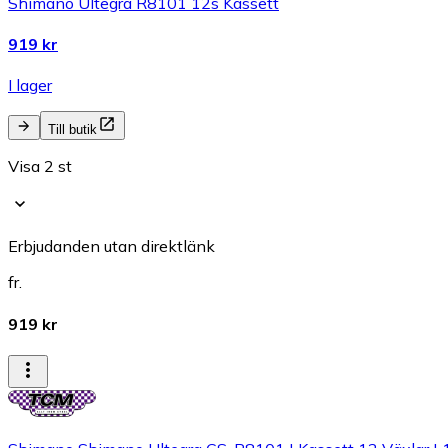
Shimano Ultegra R8101 12s Kassett
919 kr
I lager
Till butik
Visa 2 st
Erbjudanden utan direktlänk
fr.
919 kr