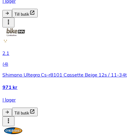
I lager
Till butik
2.1
(
4
)
Shimano Ultegra Cs-r8101 Cassette Beige 12s / 11-34t
971 kr
I lager
Till butik