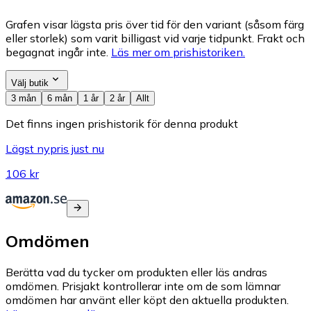
Grafen visar lägsta pris över tid för den variant (såsom färg
eller storlek) som varit billigast vid varje tidpunkt. Frakt och
begagnat ingår inte.
Läs mer om prishistoriken.
Välj butik
3 mån
6 mån
1 år
2 år
Allt
Det finns ingen prishistorik för denna produkt
Lägst nypris just nu
106 kr
Omdömen
Berätta vad du tycker om produkten eller läs andras
omdömen. Prisjakt kontrollerar inte om de som lämnar
omdömen har använt eller köpt den aktuella produkten.