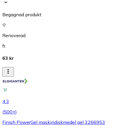
Begagnad produkt
Renoverad
fr.
63 kr
4.3
(
500+
)
Finish PowerGel maskindiskmedel gel 3266953