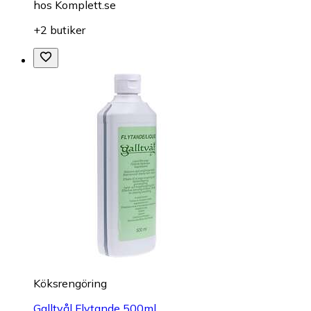
hos
Komplett.se
+2 butiker
Köksrengöring
Galltvål Flytande 500ml