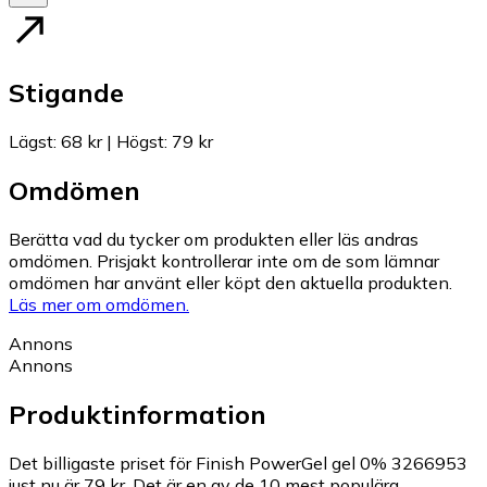
Stigande
Lägst
:
68 kr
|
Högst
:
79 kr
Omdömen
Berätta vad du tycker om produkten eller läs andras
omdömen. Prisjakt kontrollerar inte om de som lämnar
omdömen har använt eller köpt den aktuella produkten.
Läs mer om omdömen.
Annons
Annons
Produktinformation
Det billigaste priset för Finish PowerGel gel 0% 3266953
just nu är 79 kr.
Det är en av de 10 mest populära