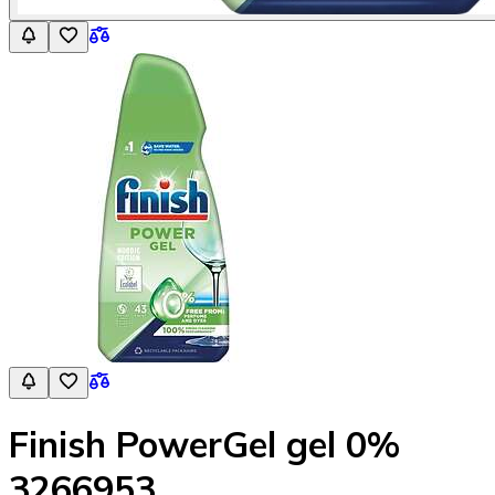
Finish PowerGel gel 0%
3266953