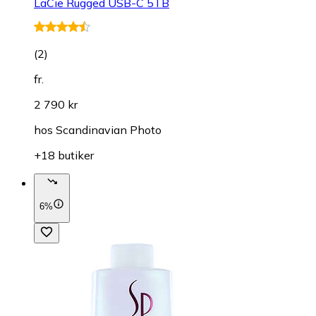
LaCie Rugged USB-C 5TB
(
2
)
fr.
2 790 kr
hos
Scandinavian Photo
+18 butiker
6%