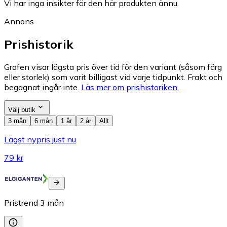
Vi har inga insikter för den här produkten ännu.
Annons
Prishistorik
Grafen visar lägsta pris över tid för den variant (såsom färg
eller storlek) som varit billigast vid varje tidpunkt. Frakt och
begagnat ingår inte.
Läs mer om prishistoriken.
Välj butik
3 mån
6 mån
1 år
2 år
Allt
Lägst nypris just nu
79 kr
Pristrend
3
mån