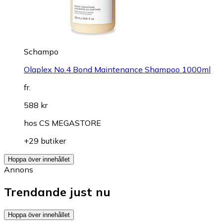
Schampo
Olaplex No.4 Bond Maintenance Shampoo 1000ml
fr.
588 kr
hos
CS MEGASTORE
+29 butiker
Hoppa över innehållet
Annons
Trendande just nu
Hoppa över innehållet